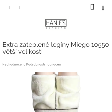
Přejít
NÁKUP
na
obsah
KOŠÍK
Extra zateplené legíny Miego 10550
větší velikosti
Průměrné
Neohodnoceno
Podrobnosti hodnocení
hodnocení
produktu
je
0,0
z
5
hvězdiček.