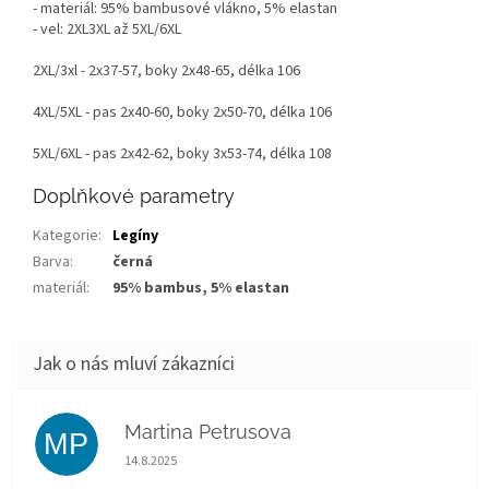
- materiál: 95% bambusové vlákno, 5% elastan
- vel: 2XL3XL až 5XL/6XL
2XL/3xl - 2x37-57, boky 2x48-65, délka 106
4XL/5XL - pas 2x40-60, boky 2x50-70, délka 106
5XL/6XL - pas 2x42-62, boky 3x53-74, délka 108
Doplňkové parametry
Kategorie
:
Legíny
Barva
:
černá
materiál
:
95% bambus, 5% elastan
Martina Petrusova
MP
Hodnocení obchodu je 5 z 5 hvězdiček.
14.8.2025