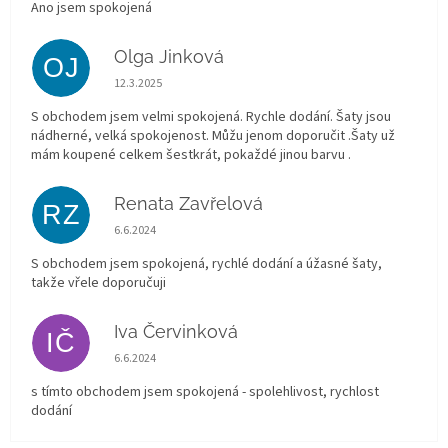
Ano jsem spokojená
Olga Jinková
OJ
Hodnocení obchodu je 5 z 5 hvězdiček.
12.3.2025
S obchodem jsem velmi spokojená. Rychle dodání. Šaty jsou
nádherné, velká spokojenost. Můžu jenom doporučit .Šaty už
mám koupené celkem šestkrát, pokaždé jinou barvu .
Renata Zavřelová
RZ
Hodnocení obchodu je 5 z 5 hvězdiček.
6.6.2024
S obchodem jsem spokojená, rychlé dodání a úžasné šaty,
takže vřele doporučuji
Iva Červinková
IČ
Hodnocení obchodu je 5 z 5 hvězdiček.
6.6.2024
s tímto obchodem jsem spokojená - spolehlivost, rychlost
dodání