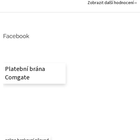
Zobrazit další hodnocení
Z
á
p
a
Facebook
t
í
Platební brána
Comgate