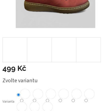
499 Kč
Měrná
Zvolte variantu
cena:
Varianta