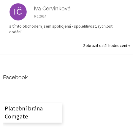
Iva Červinková
IČ
Hodnocení obchodu je 5 z 5 hvězdiček.
6.6.2024
s tímto obchodem jsem spokojená - spolehlivost, rychlost
dodání
Zobrazit další hodnocení
Z
á
p
a
Facebook
t
í
Platební brána
Comgate