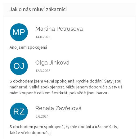
Martina Petrusova
MP
Hodnocení obchodu je 5 z 5 hvězdiček.
14.8.2025
Ano jsem spokojená
Olga Jinková
OJ
Hodnocení obchodu je 5 z 5 hvězdiček.
12.3.2025
S obchodem jsem velmi spokojená. Rychle dodání. Šaty jsou
nádherné, velká spokojenost. Můžu jenom doporučit .Šaty už
mám koupené celkem šestkrát, pokaždé jinou barvu .
Renata Zavřelová
RZ
Hodnocení obchodu je 5 z 5 hvězdiček.
6.6.2024
S obchodem jsem spokojená, rychlé dodání a úžasné šaty,
takže vřele doporučuji