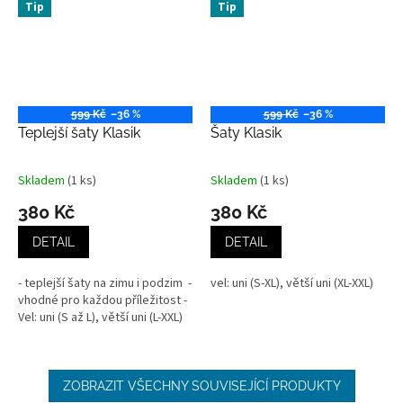
Tip
Tip
599 Kč
–36 %
599 Kč
–36 %
Teplejší šaty Klasik
Šaty Klasik
Skladem
(1 ks)
Skladem
(1 ks)
Průměrné
Průměrné
hodnocení
hodnocení
380 Kč
380 Kč
produktu
produktu
je
je
DETAIL
DETAIL
4,5
4,7
z
z
- teplejší šaty na zimu i podzim -
vel: uni (S-XL), větší uni (XL-XXL)
5
5
vhodné pro každou příležitost -
hvězdiček.
hvězdiček.
Vel: uni (S až L), větší uni (L-XXL)
ZOBRAZIT VŠECHNY SOUVISEJÍCÍ PRODUKTY