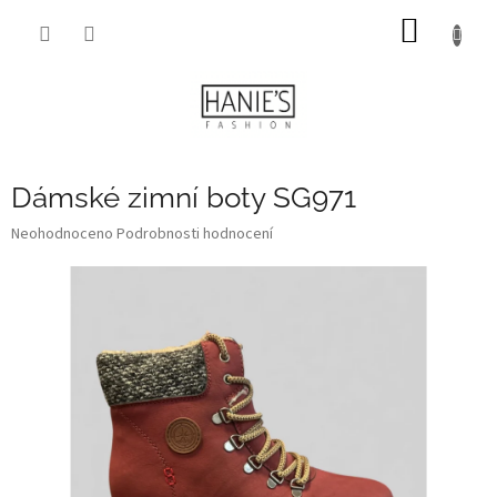
Přejít
NÁKUP
na
obsah
KOŠÍK
Dámské zimní boty SG971
Průměrné
Neohodnoceno
Podrobnosti hodnocení
hodnocení
produktu
je
0,0
z
5
hvězdiček.