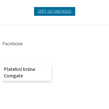
ZPĚT DO OBCHODU
Z
á
p
a
Facebook
t
í
Platební brána
Comgate