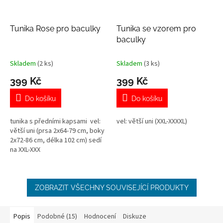
Tunika Rose pro baculky
Tunika se vzorem pro
baculky
Skladem
(2 ks)
Skladem
(3 ks)
399 Kč
399 Kč
Do košíku
Do košíku
tunika s předními kapsami vel:
vel: větší uni (XXL-XXXXL)
větší uni (prsa 2x64-79 cm, boky
2x72-86 cm, délka 102 cm) sedí
na XXL-XXX
ZOBRAZIT VŠECHNY SOUVISEJÍCÍ PRODUKTY
Popis
Podobné (15)
Hodnocení
Diskuze