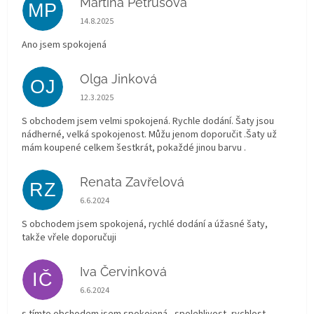
Martina Petrusova
MP
Hodnocení obchodu je 5 z 5 hvězdiček.
14.8.2025
Ano jsem spokojená
Olga Jinková
OJ
Hodnocení obchodu je 5 z 5 hvězdiček.
12.3.2025
S obchodem jsem velmi spokojená. Rychle dodání. Šaty jsou
nádherné, velká spokojenost. Můžu jenom doporučit .Šaty už
mám koupené celkem šestkrát, pokaždé jinou barvu .
Renata Zavřelová
RZ
Hodnocení obchodu je 5 z 5 hvězdiček.
6.6.2024
S obchodem jsem spokojená, rychlé dodání a úžasné šaty,
takže vřele doporučuji
Iva Červinková
IČ
Hodnocení obchodu je 5 z 5 hvězdiček.
6.6.2024
s tímto obchodem jsem spokojená - spolehlivost, rychlost