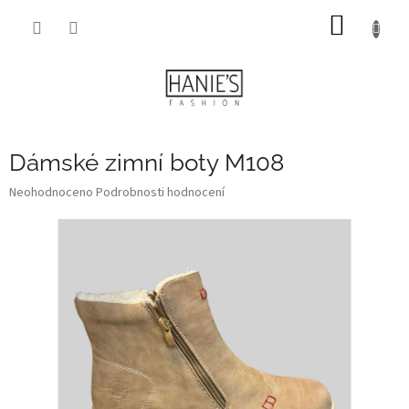
Přejít
NÁKUP
na
obsah
KOŠÍK
Dámské zimní boty M108
Průměrné
Neohodnoceno
Podrobnosti hodnocení
hodnocení
produktu
je
0,0
z
5
hvězdiček.