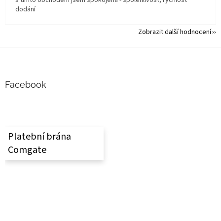
dodání
Zobrazit další hodnocení
Z
á
p
a
Facebook
t
í
Platební brána
Comgate