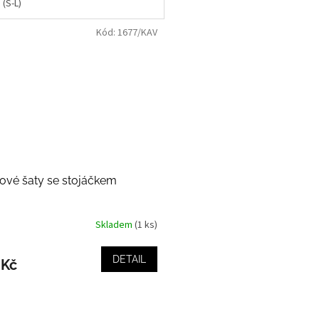
 (S-L)
Kód:
1677/KAV
ové šaty se stojáčkem
Skladem
(1 ks)
DETAIL
 Kč
i