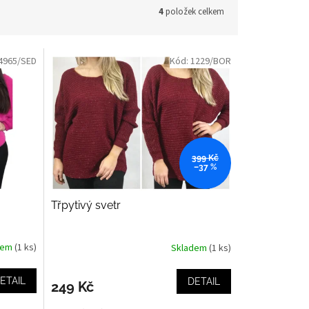
4
položek celkem
4965/SED
Kód:
1229/BOR
399 Kč
–37 %
Třpytivý svetr
dem
(1 ks)
Skladem
(1 ks)
ETAIL
DETAIL
249 Kč