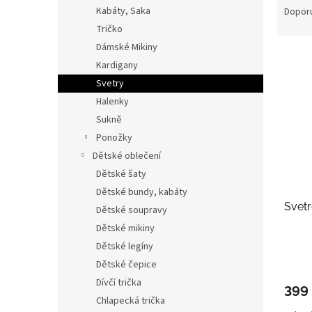
n
a
Kabáty, Saka
Dopor
e
z
Tričko
l
e
Dámské Mikiny
V
n
Kardigany
ý
í
Svetry
p
p
i
r
Halenky
s
o
Sukně
p
d
Ponožky
r
u
Dětské oblečení
o
k
Dětské šaty
d
t
Dětské bundy, kabáty
u
ů
Svetr
k
Dětské soupravy
t
Dětské mikiny
ů
Dětské legíny
Dětské čepice
Dívčí trička
399
Chlapecká trička