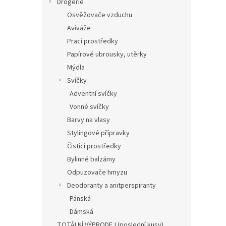
Drogerie
Osvěžovače vzduchu
Aviváže
Prací prostředky
Papírové ubrousky, utěrky
Mýdla
Svíčky
Adventní svíčky
Vonné svíčky
Barvy na vlasy
Stylingové přípravky
Čisticí prostředky
Bylinné balzámy
Odpuzovače hmyzu
Deodoranty a anitperspiranty
Pánská
Dámská
TOTÁLNÍ VÝPRODEJ (poslední kusy)