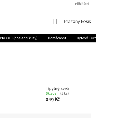
Přihlášení
NÁKUPNÍ
Prázdný košík
KOŠÍK
PRODEJ (poslední kusy)
Domácnost
Bytový Textil
Zdraví
Třpytivý svetr
Skladem
(1 ks)
249 Kč