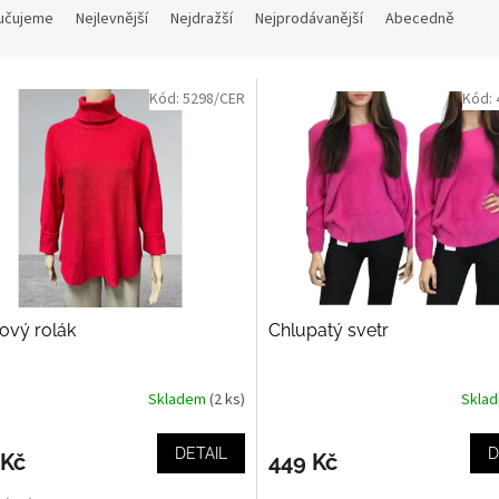
učujeme
Nejlevnější
Nejdražší
Nejprodávanější
Abecedně
Kód:
5298/CER
Kód:
ový rolák
Chlupatý svetr
Skladem
(2 ks)
Skla
DETAIL
D
 Kč
449 Kč