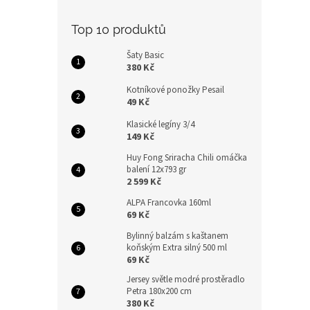
Top 10 produktů
Šaty Basic
380 Kč
Kotníkové ponožky Pesail
49 Kč
Klasické legíny 3/4
149 Kč
Huy Fong Sriracha Chili omáčka
balení 12x793 gr
2 599 Kč
ALPA Francovka 160ml
69 Kč
Bylinný balzám s kaštanem
koňským Extra silný 500 ml
69 Kč
Jersey světle modré prostěradlo
Petra 180x200 cm
380 Kč