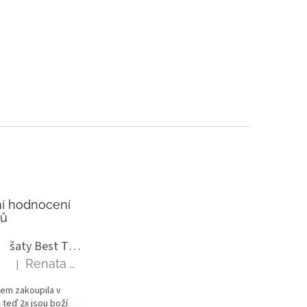
í hodnocení
tů
šaty Best Time delší rukáv
Renata Vlasáková
|
Hodnocení produktu je 5 z 5 hvězdiček.
sem zakoupila v
 teď 2x jsou boží