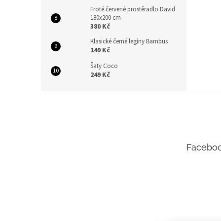
Froté červené prostěradlo David
180x200 cm
380 Kč
Klasické černé legíny Bambus
149 Kč
Šaty Coco
249 Kč
Z
á
p
a
t
Facebo
í