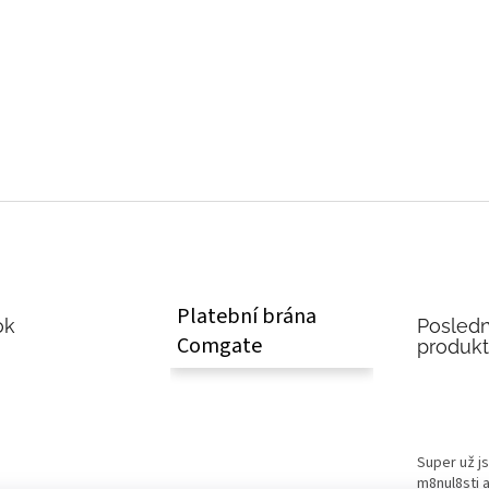
Platební brána
ok
Posledn
Comgate
produk
Super už j
m8nul8sti a