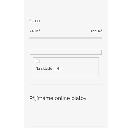
Cena
249
Kč
699
Kč
Na skladě
4
Přijímáme online platby