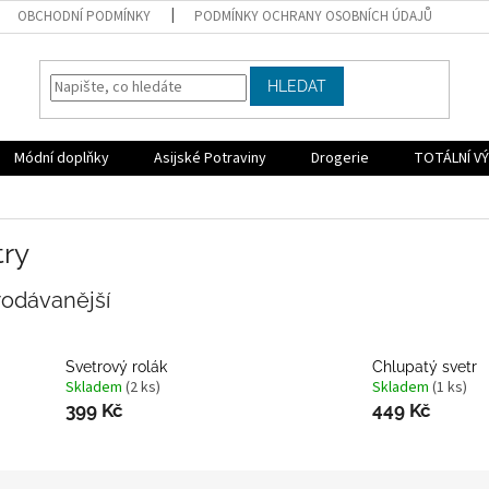
OBCHODNÍ PODMÍNKY
PODMÍNKY OCHRANY OSOBNÍCH ÚDAJŮ
HLEDAT
Módní doplňky
Asijské Potraviny
Drogerie
TOTÁLNÍ VÝ
try
rodávanější
Svetrový rolák
Chlupatý svetr
Skladem
(2 ks)
Skladem
(1 ks)
399 Kč
449 Kč