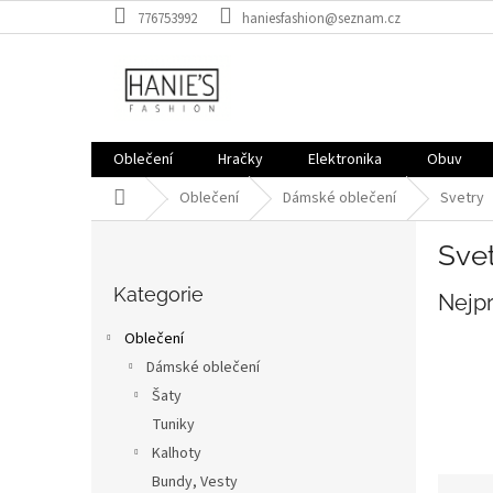
Přejít
776753992
haniesfashion@seznam.cz
na
obsah
Oblečení
Hračky
Elektronika
Obuv
Domů
Oblečení
Dámské oblečení
Svetry
P
Sve
o
Přeskočit
s
kategorie
Kategorie
Nejp
t
r
Oblečení
a
Dámské oblečení
n
Šaty
n
í
Tuniky
p
Kalhoty
a
Bundy, Vesty
Ř