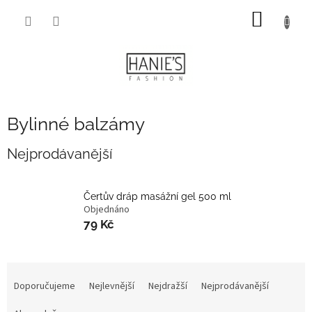
Přejít
NÁKUP
na
obsah
KOŠÍK
Bylinné balzámy
Nejprodávanější
Čertův dráp masážní gel 500 ml
Objednáno
79 Kč
Ř
a
Doporučujeme
Nejlevnější
Nejdražší
Nejprodávanější
z