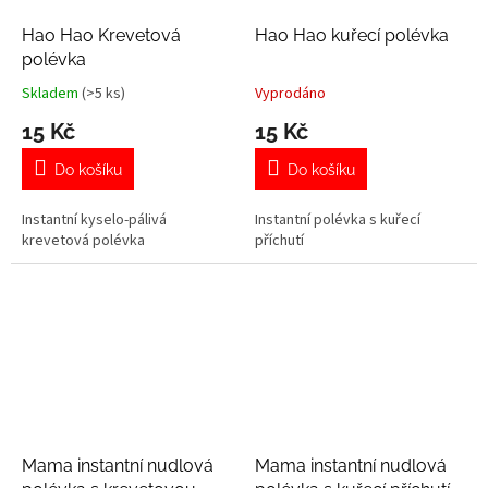
Hao Hao Krevetová
Hao Hao kuřecí polévka
polévka
Skladem
(>5 ks)
Vyprodáno
Průměrné
Průměrné
hodnocení
hodnocení
15 Kč
15 Kč
produktu
produktu
je
je
Do košíku
Do košíku
5,0
5,0
z
z
Instantní kyselo-pálivá
Instantní polévka s kuřecí
5
5
krevetová polévka
příchutí
hvězdiček.
hvězdiček.
Mama instantní nudlová
Mama instantní nudlová