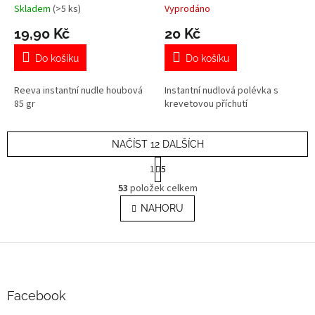
Skladem
(>5 ks)
Vyprodáno
19,90 Kč
20 Kč
Do košíku
Do košíku
Reeva instantní nudle houbová
Instantní nudlová polévka s
85 gr
krevetovou příchutí
NAČÍST 12 DALŠÍCH
S
1
5
t
O
r
53
položek celkem
v
á
l
NAHORU
n
á
k
o
d
v
Z
a
á
c
á
n
í
p
í
p
a
Facebook
r
t