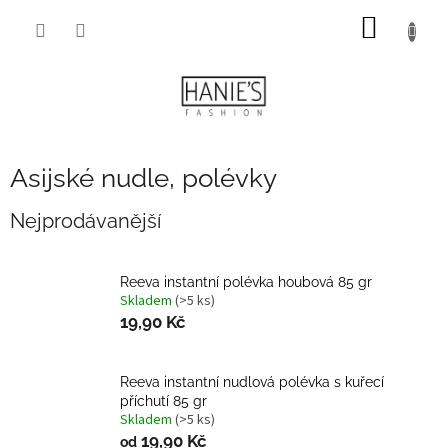
Přejít
NÁKUP
na
obsah
KOŠÍK
Asijské nudle, polévky
Nejprodávanější
Reeva instantní polévka houbová 85 gr
Skladem
(>5 ks)
19,90 Kč
Reeva instantní nudlová polévka s kuřecí
příchutí 85 gr
Skladem
(>5 ks)
19,90 Kč
od