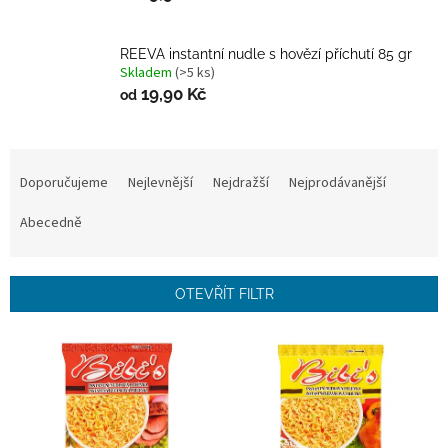
REEVA instantní nudle s hovězí příchutí 85 gr
Skladem
(>5 ks)
19,90 Kč
od
Ř
a
Doporučujeme
Nejlevnější
Nejdražší
Nejprodávanější
z
e
Abecedně
n
í
p
OTEVŘÍT FILTR
r
o
V
d
ý
u
p
k
i
t
s
ů