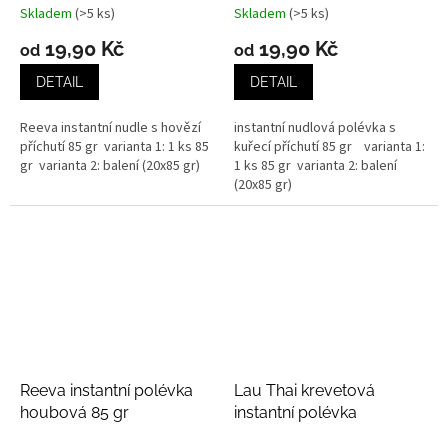
Skladem
(>5 ks)
Skladem
(>5 ks)
19,90 Kč
19,90 Kč
od
od
DETAIL
DETAIL
Reeva instantní nudle s hovězí
instantní nudlová polévka s
příchutí 85 gr varianta 1: 1 ks 85
kuřecí příchutí 85 gr varianta 1:
gr varianta 2: balení (20x85 gr)
1 ks 85 gr varianta 2: balení
(20x85 gr)
Reeva instantní polévka
Lau Thai krevetová
houbová 85 gr
instantní polévka