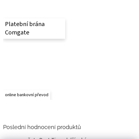
v
í
k
y
v
Platební brána
ý
p
Comgate
i
s
u
online bankovní převod
Poslední hodnocení produktů