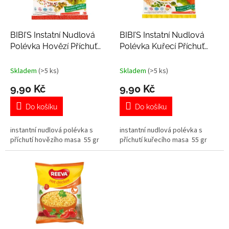
p
r
o
d
BIBI’S Instatní Nudlová
BIBI’S Instatní Nudlová
u
Polévka Hovězí Příchuť
Polévka Kuřecí Příchuť
k
55g
55g
t
Skladem
(>5 ks)
Skladem
(>5 ks)
ů
9,90 Kč
9,90 Kč
Do košíku
Do košíku
instantní nudlová polévka s
instantní nudlová polévka s
příchutí hovězího masa 55 gr
příchutí kuřecího masa 55 gr