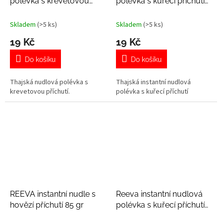
polévka s krevetovou
polévka s kuřecí příchutí
příchutí 60gr
55 gr
Skladem
(>5 ks)
Skladem
(>5 ks)
19 Kč
19 Kč
Do košíku
Do košíku
Thajská nudlová polévka s
Thajská instantní nudlová
krevetovou příchutí.
polévka s kuřecí příchutí
REEVA instantní nudle s
Reeva instantní nudlová
hovězí příchutí 85 gr
polévka s kuřecí příchutí
85 gr