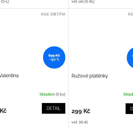
 (S-L)
vel: uni (S-XL)
Kód:
2087/FIA
Kó
699 Kč
–50 %
Valentina
Ružové plátěnky
Skladem
(5 ks)
Skla
DETAIL
D
 Kč
299 Kč
i
vel: 36-41