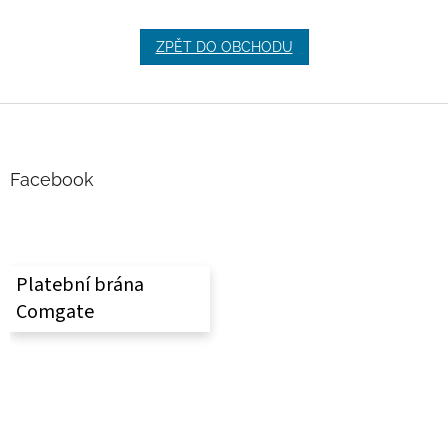
ZPĚT DO OBCHODU
Z
á
p
a
Facebook
t
í
Platební brána
Comgate