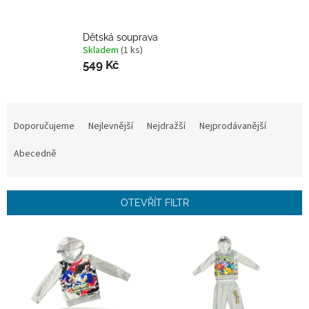
Dětská souprava
Skladem
(1 ks)
549 Kč
Ř
a
Doporučujeme
Nejlevnější
Nejdražší
Nejprodávanější
z
e
Abecedně
n
í
p
OTEVŘÍT FILTR
r
o
V
d
ý
u
p
k
i
t
s
ů