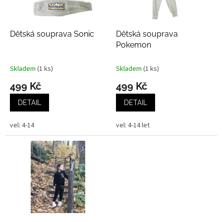
p
r
o
d
Dětská souprava Sonic
Dětská souprava
u
Pokemon
k
t
Skladem
(1 ks)
Skladem
(1 ks)
ů
499 Kč
499 Kč
DETAIL
DETAIL
vel: 4-14
vel: 4-14 let