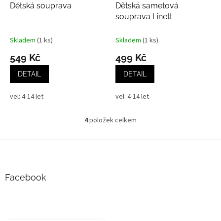
Dětská souprava
Dětská sametová
souprava Linett
Skladem
(1 ks)
Skladem
(1 ks)
549 Kč
499 Kč
DETAIL
DETAIL
vel: 4-14 let
vel: 4-14 let
4
položek celkem
O
v
l
Z
á
á
d
p
a
a
Facebook
c
t
í
í
p
r
v