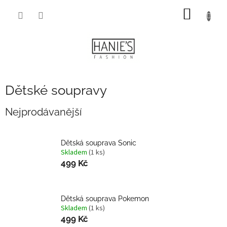
Přejít
NÁKUP
na
obsah
KOŠÍK
Dětské soupravy
Nejprodávanější
Dětská souprava Sonic
Skladem
(1 ks)
499 Kč
Dětská souprava Pokemon
Skladem
(1 ks)
499 Kč