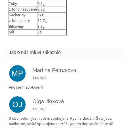
Tuky
6,5g
z toho nasycené
2,3g
Sacharidy
67g
z toho cukry
32,7g
Bílkoviny
3,8g
Sůl
0g
Martina Petrusova
MP
Hodnocení obchodu je 5 z 5 hvězdiček.
14.8.2025
Ano jsem spokojená
Olga Jinková
OJ
Hodnocení obchodu je 5 z 5 hvězdiček.
12.3.2025
S obchodem jsem velmi spokojená. Rychle dodání. Šaty jsou
nádherné, velká spokojenost. Můžu jenom doporučit .Šaty už