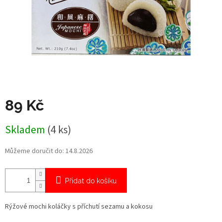
89 Kč
Měrná
Skladem
(4 ks)
cena:
Můžeme doručit do:
14.8.2026
Přidat do košíku
Rýžové mochi koláčky s příchutí sezamu a kokosu