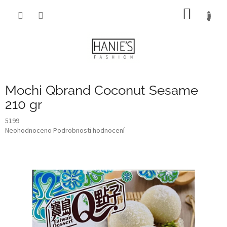
Přejít
NÁKUP
na
obsah
KOŠÍK
Mochi Qbrand Coconut Sesame
210 gr
5199
Průměrné
Neohodnoceno
Podrobnosti hodnocení
hodnocení
produktu
je
0,0
z
5
hvězdiček.