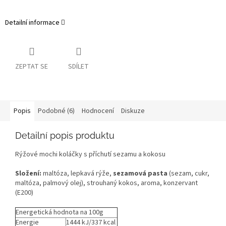
Detailní informace
ZEPTAT SE
SDÍLET
Popis
Podobné (6)
Hodnocení
Diskuze
Detailní popis produktu
Rýžové mochi koláčky s příchutí sezamu a kokosu
Složení:
maltóza, lepkavá rýže,
sezamová pasta
(sezam, cukr,
maltóza, palmový olej), strouhaný kokos, aroma, konzervant
(E200)
Energetická hodnota na 100g
Energie
1444 kJ/337 kcal