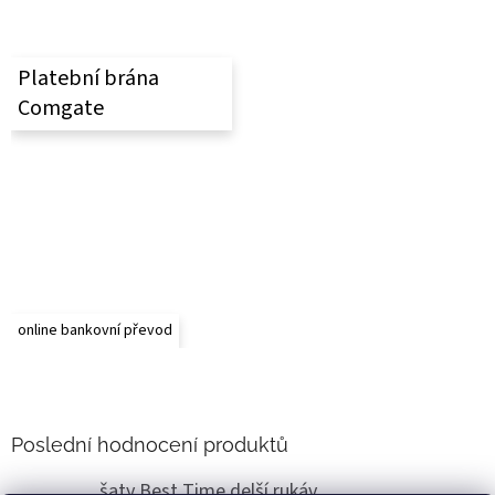
í
Platební brána
Comgate
online bankovní převod
Poslední hodnocení produktů
šaty Best Time delší rukáv