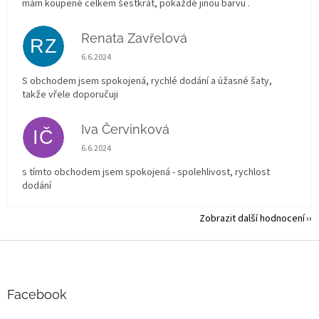
mám koupené celkem šestkrát, pokaždé jinou barvu .
Renata Zavřelová
RZ
Hodnocení obchodu je 5 z 5 hvězdiček.
6.6.2024
S obchodem jsem spokojená, rychlé dodání a úžasné šaty,
takže vřele doporučuji
Iva Červinková
IČ
Hodnocení obchodu je 5 z 5 hvězdiček.
6.6.2024
s tímto obchodem jsem spokojená - spolehlivost, rychlost
dodání
Zobrazit další hodnocení
Z
á
p
a
Facebook
t