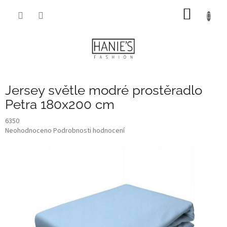
Přejít
NÁKUP
na
obsah
KOŠÍK
Jersey světle modré prostěradlo
Petra 180x200 cm
6350
Průměrné
Neohodnoceno
Podrobnosti hodnocení
hodnocení
produktu
je
0,0
z
5
hvězdiček.