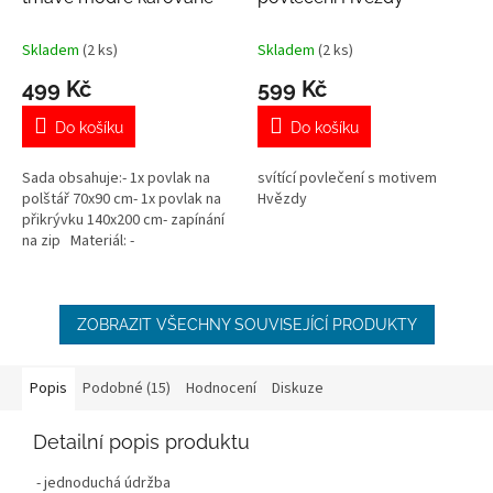
Skladem
(2 ks)
Skladem
(2 ks)
499 Kč
599 Kč
Do košíku
Do košíku
Sada obsahuje:- 1x povlak na
svítící povlečení s motivem
polštář 70x90 cm- 1x povlak na
Hvězdy
přikrývku 140x200 cm- zapínání
na zip Materiál: -
Mikroplyš, 100% mikrovlákno
(PES)-...
ZOBRAZIT VŠECHNY SOUVISEJÍCÍ PRODUKTY
Popis
Podobné (15)
Hodnocení
Diskuze
Detailní popis produktu
- jednoduchá údržba