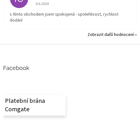
Hodnocení obchodu je 5 z 5 hvězdiček.
6.6.2024
s tímto obchodem jsem spokojená - spolehlivost, rychlost
dodání
Zobrazit další hodnocení
Z
á
p
a
Facebook
t
í
Platební brána
Comgate