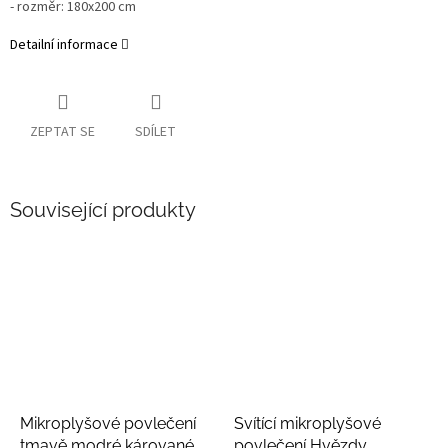
- rozměr: 180x200 cm
Detailní informace
ZEPTAT SE
SDÍLET
Související produkty
Mikroplyšové povlečení
Svítící mikroplyšové
tmavě modré kárované
povlečení Hvězdy