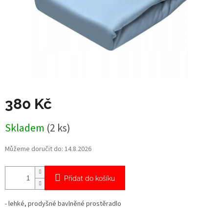
380 Kč
Měrná
Skladem
(2 ks)
cena:
Můžeme doručit do:
14.8.2026
Přidat do košíku
- lehké, prodyšné bavlněné prostěradlo