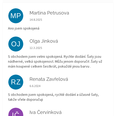
Martina Petrusova
MP
Hodnocení obchodu je 5 z 5 hvězdiček.
14.8.2025
Ano jsem spokojená
Olga Jinková
OJ
Hodnocení obchodu je 5 z 5 hvězdiček.
12.3.2025
S obchodem jsem velmi spokojená. Rychle dodání. Šaty jsou
nádherné, velká spokojenost. Můžu jenom doporučit .Šaty už
mám koupené celkem šestkrát, pokaždé jinou barvu .
Renata Zavřelová
RZ
Hodnocení obchodu je 5 z 5 hvězdiček.
6.6.2024
S obchodem jsem spokojená, rychlé dodání a úžasné šaty,
takže vřele doporučuji
Iva Červinková
IČ