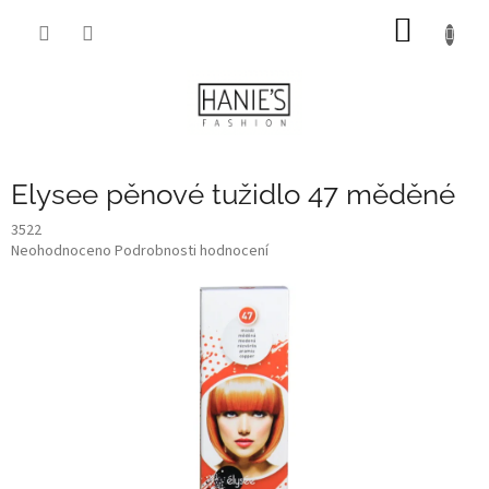
Přejít
NÁKUP
na
obsah
KOŠÍK
Elysee pěnové tužidlo 47 měděné
3522
Průměrné
Neohodnoceno
Podrobnosti hodnocení
hodnocení
produktu
je
0,0
z
5
hvězdiček.