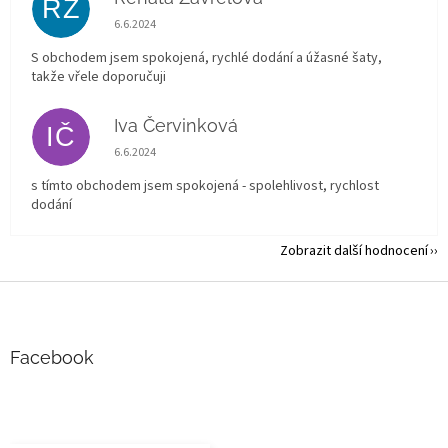
RZ
Hodnocení obchodu je 5 z 5 hvězdiček.
6.6.2024
S obchodem jsem spokojená, rychlé dodání a úžasné šaty,
takže vřele doporučuji
Iva Červinková
IČ
Hodnocení obchodu je 5 z 5 hvězdiček.
6.6.2024
s tímto obchodem jsem spokojená - spolehlivost, rychlost
dodání
Zobrazit další hodnocení
Z
á
p
a
Facebook
t
í