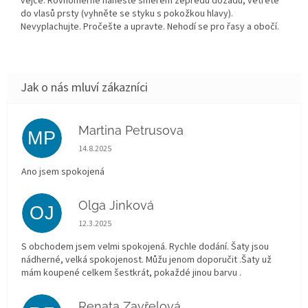
vejce. Rovnoměrně naneste směrem zepředu dozadu, vetřete
do vlasů prsty (vyhněte se styku s pokožkou hlavy).
Nevyplachujte. Pročešte a upravte. Nehodí se pro řasy a obočí.
Martina Petrusova
MP
Hodnocení obchodu je 5 z 5 hvězdiček.
14.8.2025
Ano jsem spokojená
Olga Jinková
OJ
Hodnocení obchodu je 5 z 5 hvězdiček.
12.3.2025
S obchodem jsem velmi spokojená. Rychle dodání. Šaty jsou
nádherné, velká spokojenost. Můžu jenom doporučit .Šaty už
mám koupené celkem šestkrát, pokaždé jinou barvu .
Renata Zavřelová