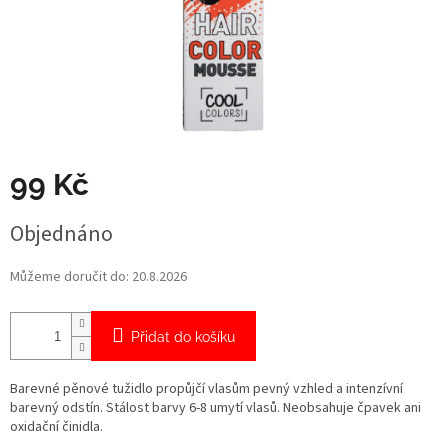
99 Kč
Měrná
Objednáno
cena:
Můžeme doručit do:
20.8.2026
Přidat do košíku
Barevné pěnové tužidlo propůjčí vlasům pevný vzhled a intenzívní
barevný odstín. Stálost barvy 6-8 umytí vlasů. Neobsahuje čpavek ani
oxidační činidla.