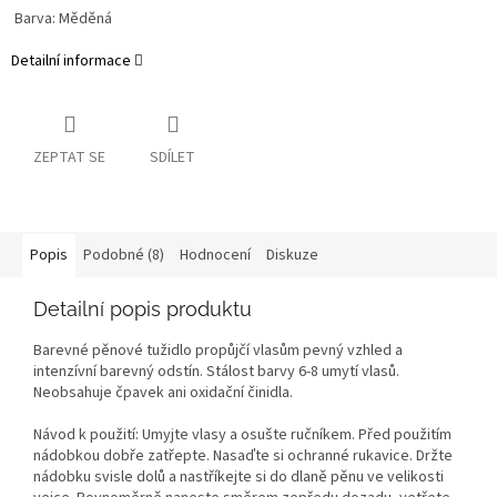
Barva: Měděná
Detailní informace
ZEPTAT SE
SDÍLET
Popis
Podobné (8)
Hodnocení
Diskuze
Detailní popis produktu
Barevné pěnové tužidlo propůjčí vlasům pevný vzhled a
intenzívní barevný odstín. Stálost barvy 6-8 umytí vlasů.
Neobsahuje čpavek ani oxidační činidla.
Návod k použití: Umyjte vlasy a osušte ručníkem. Před použitím
nádobkou dobře zatřepte. Nasaďte si ochranné rukavice. Držte
nádobku svisle dolů a nastříkejte si do dlaně pěnu ve velikosti