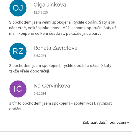
Olga Jinková
OJ
Hodnocení obchodu je 5 z 5 hvězdiček.
12.3.2025
S obchodem jsem velmi spokojená. Rychle dodání. Šaty jsou
nádherné, velká spokojenost. Můžu jenom doporučit .Šaty už
mám koupené celkem šestkrát, pokaždé jinou barvu .
Renata Zavřelová
RZ
Hodnocení obchodu je 5 z 5 hvězdiček.
6.6.2024
S obchodem jsem spokojená, rychlé dodání a úžasné šaty,
takže vřele doporučuji
Iva Červinková
IČ
Hodnocení obchodu je 5 z 5 hvězdiček.
6.6.2024
s tímto obchodem jsem spokojená - spolehlivost, rychlost
dodání
Zobrazit další hodnocení