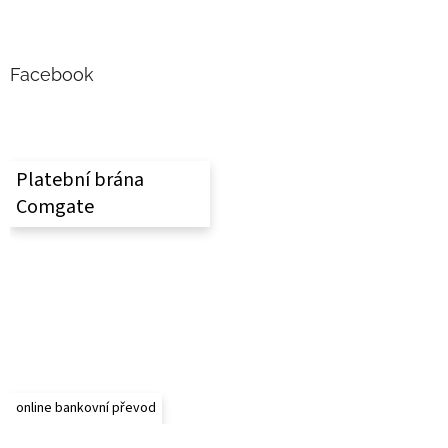
Z
á
p
a
Facebook
t
í
Platební brána
Comgate
online bankovní převod