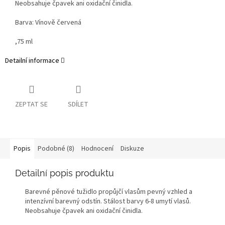
Neobsahuje čpavek ani oxidační činidla.
Barva: Vínově červená
,75 ml
Detailní informace
ZEPTAT SE
SDÍLET
Popis
Podobné (8)
Hodnocení
Diskuze
Detailní popis produktu
Barevné pěnové tužidlo propůjčí vlasům pevný vzhled a
intenzívní barevný odstín. Stálost barvy 6-8 umytí vlasů.
Neobsahuje čpavek ani oxidační činidla.