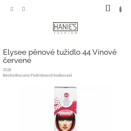
Přejít
NÁKUP
na
obsah
KOŠÍK
Elysee pěnové tužidlo 44 Vínově
červené
3528
Průměrné
Neohodnoceno
Podrobnosti hodnocení
hodnocení
produktu
je
0,0
z
5
hvězdiček.