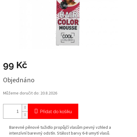
99 Kč
Měrná
Objednáno
cena:
Můžeme doručit do:
20.8.2026
Přidat do košíku
Barevné pěnové tužidlo propůjčí vlasům pevný vzhled a
intenzívní barevný odstín. Stálost barvy 6-8 umytí vlasů.