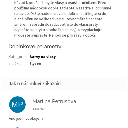
Návod k použití: Umyjte vlasy a osušte ručníkem. Před
použitím nádobkou dobře zatřepte. Nasaďte si ochranné
rukavice. Držte nádobku svisle dolů a nastříkejte si do
dlaně pěnu ve velikosti vejce. Rovnoměrně naneste
směrem zepředu dozadu, vetřete do vlasů prsty
(vyhněte se styku s pokožkou hlavy). Nevyplachujte.
Pročešte a upravte. Nehodí se pro řasy a obočí.
Doplňkové parametry
Kategorie
:
Barvy na vlasy
značka
:
Elysee
Martina Petrusova
MP
Hodnocení obchodu je 5 z 5 hvězdiček.
14.8.2025
Ano jsem spokojená