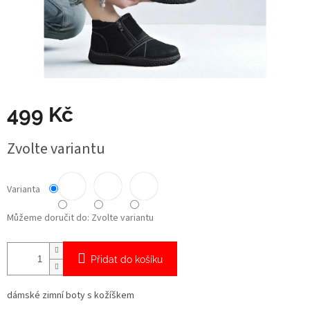
499 Kč
Měrná
Zvolte variantu
cena:
Varianta
Můžeme doručit do:
Zvolte variantu
Přidat do košíku
dámské zimní boty s kožíškem