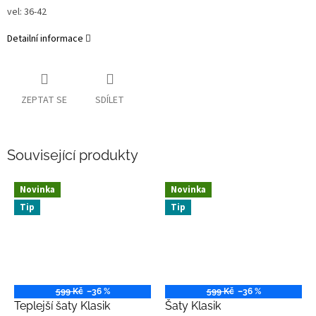
vel: 36-42
Detailní informace
ZEPTAT SE
SDÍLET
Související produkty
Novinka
Novinka
Tip
Tip
599 Kč
–36 %
599 Kč
–36 %
Teplejší šaty Klasik
Šaty Klasik