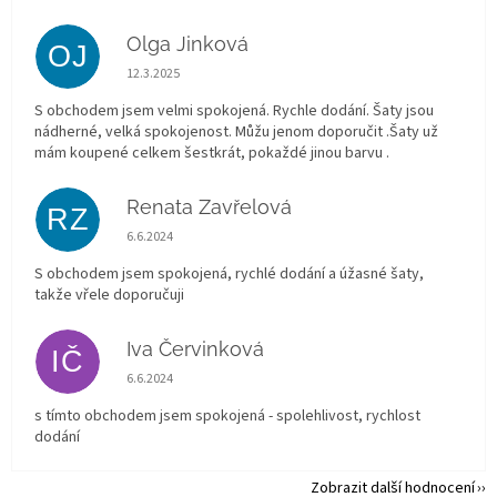
Olga Jinková
OJ
Hodnocení obchodu je 5 z 5 hvězdiček.
12.3.2025
S obchodem jsem velmi spokojená. Rychle dodání. Šaty jsou
nádherné, velká spokojenost. Můžu jenom doporučit .Šaty už
mám koupené celkem šestkrát, pokaždé jinou barvu .
Renata Zavřelová
RZ
Hodnocení obchodu je 5 z 5 hvězdiček.
6.6.2024
S obchodem jsem spokojená, rychlé dodání a úžasné šaty,
takže vřele doporučuji
Iva Červinková
IČ
Hodnocení obchodu je 5 z 5 hvězdiček.
6.6.2024
s tímto obchodem jsem spokojená - spolehlivost, rychlost
dodání
Zobrazit další hodnocení