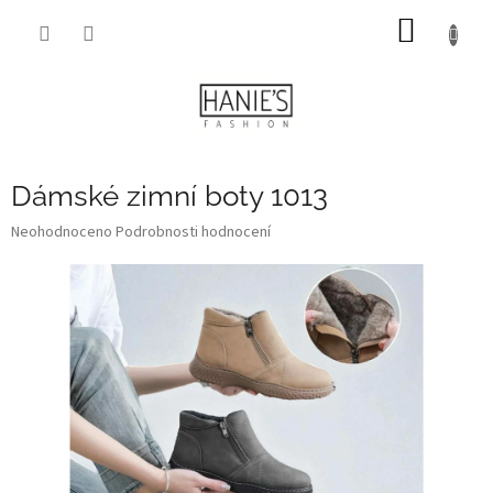
Přejít
NÁKUP
na
obsah
KOŠÍK
Dámské zimní boty 1013
Průměrné
Neohodnoceno
Podrobnosti hodnocení
hodnocení
produktu
je
0,0
z
5
hvězdiček.