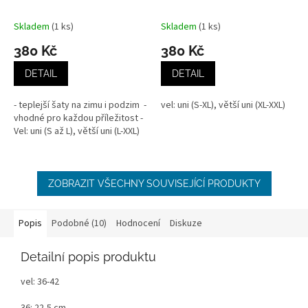
Skladem
(1 ks)
Skladem
(1 ks)
Průměrné
Průměrné
hodnocení
hodnocení
380 Kč
380 Kč
produktu
produktu
je
je
DETAIL
DETAIL
4,5
4,7
z
z
- teplejší šaty na zimu i podzim -
vel: uni (S-XL), větší uni (XL-XXL)
5
5
vhodné pro každou příležitost -
hvězdiček.
hvězdiček.
Vel: uni (S až L), větší uni (L-XXL)
ZOBRAZIT VŠECHNY SOUVISEJÍCÍ PRODUKTY
Popis
Podobné (10)
Hodnocení
Diskuze
Detailní popis produktu
vel: 36-42
36: 22,5 cm