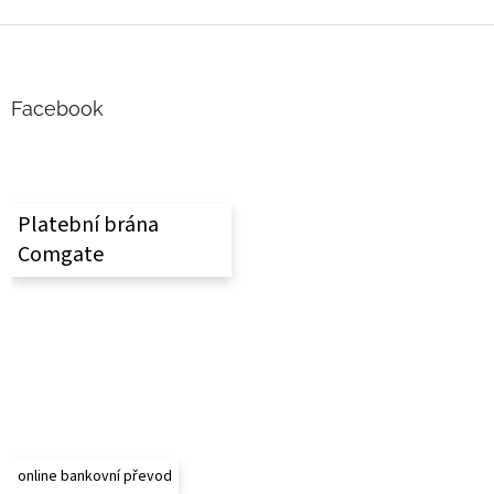
Z
á
p
a
Facebook
t
í
Platební brána
Comgate
online bankovní převod