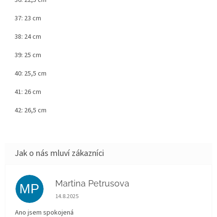
37: 23 cm
38: 24 cm
39: 25 cm
40: 25,5 cm
41: 26 cm
42: 26,5 cm
Martina Petrusova
MP
Hodnocení obchodu je 5 z 5 hvězdiček.
14.8.2025
Ano jsem spokojená