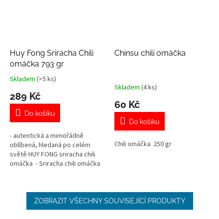
Huy Fong Sriracha Chili
Chinsu chili omáčka
omáčka 793 gr
Skladem
(>5 ks)
Průměrné
Skladem
(4 ks)
hodnocení
289 Kč
produktu
60 Kč
je
Do košíku
5,0
Do košíku
z
- autentická a mimořádně
5
Chili omáčka 250 gr
oblíbená, hledaná po celém
hvězdiček.
světě HUY FONG sriracha chili
omáčka - Sriracha chili omáčka
je vyrobena z chilli papriček,...
ZOBRAZIT VŠECHNY SOUVISEJÍCÍ PRODUKTY