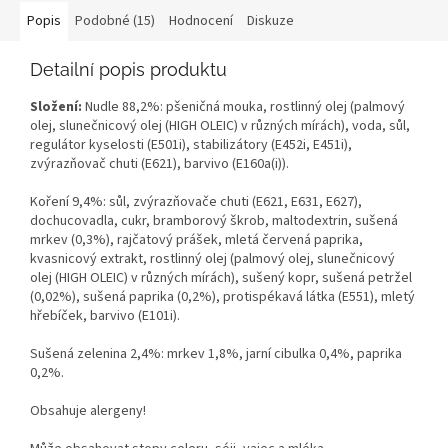
Popis
Podobné (15)
Hodnocení
Diskuze
Detailní popis produktu
Složení:
Nudle 88,2%: pšeničná mouka, rostlinný olej (palmový
olej, slunečnicový olej (HIGH OLEIC) v různých mírách), voda, sůl,
regulátor kyselosti (E501i), stabilizátory (E452i, E451i),
zvýrazňovač chuti (E621), barvivo (E160a(i)).
Koření 9,4%: sůl, zvýrazňovače chuti (E621, E631, E627),
dochucovadla, cukr, bramborový škrob, maltodextrin, sušená
mrkev (0,3%), rajčatový prášek, mletá červená paprika,
kvasnicový extrakt, rostlinný olej (palmový olej, slunečnicový
olej (HIGH OLEIC) v různých mírách), sušený kopr, sušená petržel
(0,02%), sušená paprika (0,2%), protispékavá látka (E551), mletý
hřebíček, barvivo (E101i).
Sušená zelenina 2,4%: mrkev 1,8%, jarní cibulka 0,4%, paprika
0,2%.
Obsahuje alergeny!