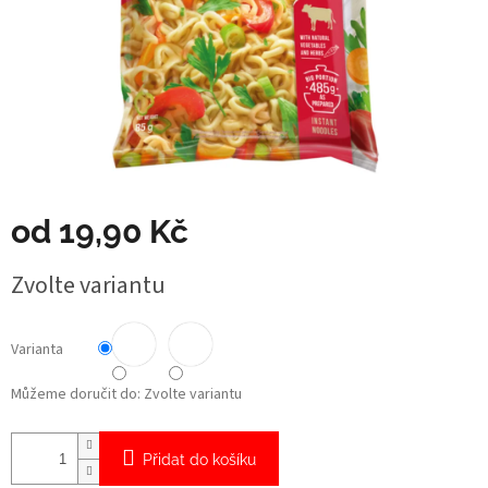
od
19,90 Kč
Měrná
Zvolte variantu
cena:
Varianta
Můžeme doručit do:
Zvolte variantu
Přidat do košíku