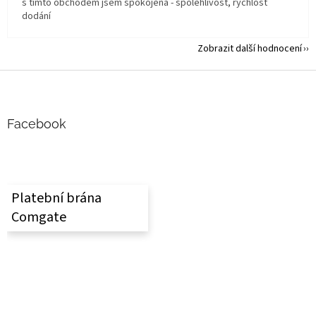
s tímto obchodem jsem spokojená - spolehlivost, rychlost
dodání
Zobrazit další hodnocení
Z
á
p
a
Facebook
t
í
Platební brána
Comgate