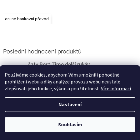
online bankovní převod
Poslední hodnocení produktů
šaty Best Time delší rukáv
Renata Vlasáková
|
Používáme cookies, abychom Vám umožnili pohodlné
Hodnocení produktu je 5 z 5 hvězdiček.
prohlížení webu a díky analýze provozu webu neustále
Super už jsem zakoupila v m8nul8sti a teď 2x jsou boží
zlepšovali jeho funkce, výkon a použitelnost.
Více informací
Nastavení
Vytvořil Shoptet
Souhlasím
Copyright 2026
Hanie's Fashion
. Všechna práva vyhrazena.