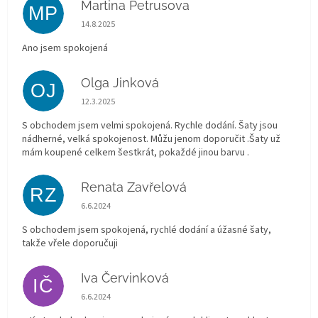
Martina Petrusova
MP
Hodnocení obchodu je 5 z 5 hvězdiček.
14.8.2025
Ano jsem spokojená
Olga Jinková
OJ
Hodnocení obchodu je 5 z 5 hvězdiček.
12.3.2025
S obchodem jsem velmi spokojená. Rychle dodání. Šaty jsou
nádherné, velká spokojenost. Můžu jenom doporučit .Šaty už
mám koupené celkem šestkrát, pokaždé jinou barvu .
Renata Zavřelová
RZ
Hodnocení obchodu je 5 z 5 hvězdiček.
6.6.2024
S obchodem jsem spokojená, rychlé dodání a úžasné šaty,
takže vřele doporučuji
Iva Červinková
IČ
Hodnocení obchodu je 5 z 5 hvězdiček.
6.6.2024