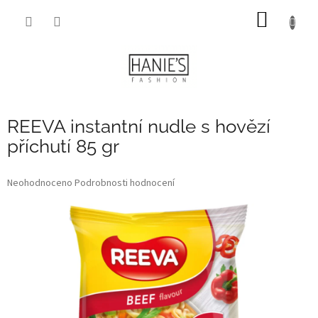
Přejít
NÁKUP
na
obsah
KOŠÍK
REEVA instantní nudle s hovězí
příchutí 85 gr
Průměrné
Neohodnoceno
Podrobnosti hodnocení
hodnocení
produktu
je
0,0
z
5
hvězdiček.