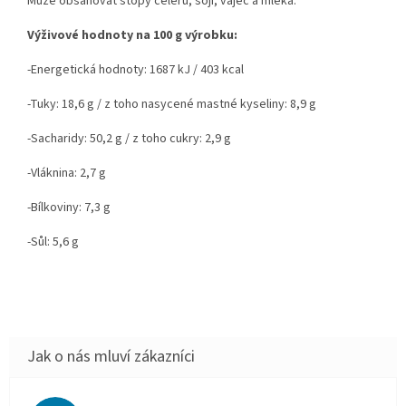
Může obsahovat stopy celeru, sóji, vajec a mléka.
Výživové hodnoty na 100 g výrobku:
-Energetická hodnoty: 1687 kJ / 403 kcal
-Tuky: 18,6 g / z toho nasycené mastné kyseliny: 8,9 g
-Sacharidy: 50,2 g / z toho cukry: 2,9 g
-Vláknina: 2,7 g
-Bílkoviny: 7,3 g
-Sůl: 5,6 g