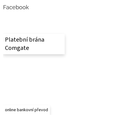
p
a
Facebook
t
í
Platební brána
Comgate
online bankovní převod