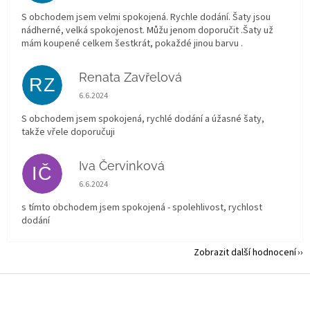
S obchodem jsem velmi spokojená. Rychle dodání. Šaty jsou
nádherné, velká spokojenost. Můžu jenom doporučit .Šaty už
mám koupené celkem šestkrát, pokaždé jinou barvu .
Renata Zavřelová
RZ
Hodnocení obchodu je 5 z 5 hvězdiček.
6.6.2024
S obchodem jsem spokojená, rychlé dodání a úžasné šaty,
takže vřele doporučuji
Iva Červinková
IČ
Hodnocení obchodu je 5 z 5 hvězdiček.
6.6.2024
s tímto obchodem jsem spokojená - spolehlivost, rychlost
dodání
Zobrazit další hodnocení
Z
á