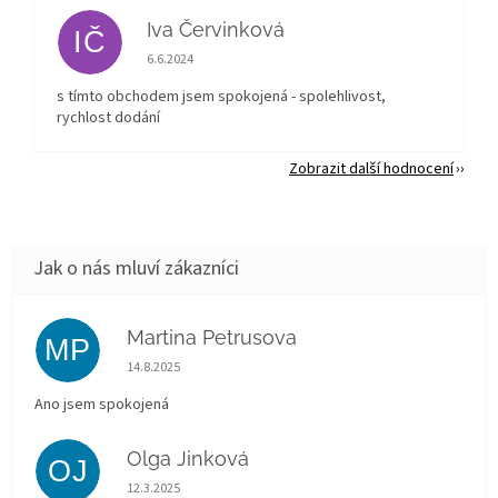
Iva Červinková
IČ
Hodnocení obchodu je 5 z 5 hvězdiček.
6.6.2024
s tímto obchodem jsem spokojená - spolehlivost,
rychlost dodání
Zobrazit další hodnocení
Martina Petrusova
MP
Hodnocení obchodu je 5 z 5 hvězdiček.
14.8.2025
Ano jsem spokojená
Olga Jinková
OJ
Hodnocení obchodu je 5 z 5 hvězdiček.
12.3.2025