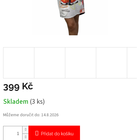
399 Kč
Měrná
Skladem
(3 ks)
cena:
Můžeme doručit do:
14.8.2026
Přidat do košíku