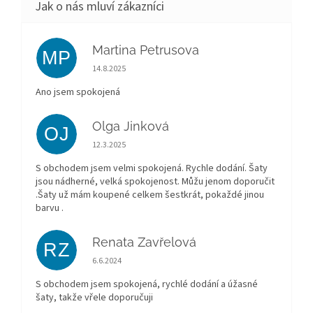
Martina Petrusova
MP
Hodnocení obchodu je 5 z 5 hvězdiček.
14.8.2025
Ano jsem spokojená
Olga Jinková
OJ
Hodnocení obchodu je 5 z 5 hvězdiček.
12.3.2025
S obchodem jsem velmi spokojená. Rychle dodání. Šaty
jsou nádherné, velká spokojenost. Můžu jenom doporučit
.Šaty už mám koupené celkem šestkrát, pokaždé jinou
barvu .
Renata Zavřelová
RZ
Hodnocení obchodu je 5 z 5 hvězdiček.
6.6.2024
S obchodem jsem spokojená, rychlé dodání a úžasné
šaty, takže vřele doporučuji