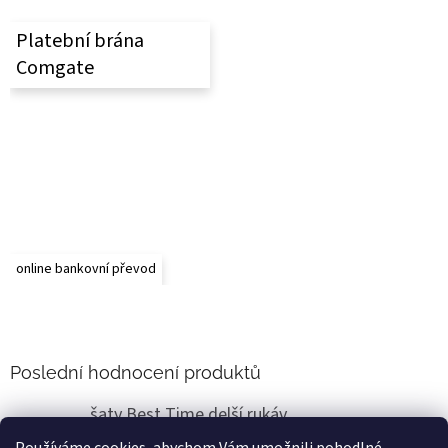
Platební brána
Comgate
online bankovní převod
Poslední hodnocení produktů
šaty Best Time delší rukáv
Renata Vlasáková
|
Hodnocení produktu je 5 z 5 hvězdiček.