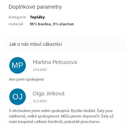
Doplňkové parametry
Kategorie
:
Tepláky
materiál
:
95% bavlna, 5% elastan
Martina Petrusova
MP
Hodnocení obchodu je 5 z 5 hvězdiček.
14.8.2025
Ano jsem spokojená
Olga Jinková
OJ
Hodnocení obchodu je 5 z 5 hvězdiček.
12.3.2025
S obchodem jsem velmi spokojená. Rychle dodání. Šaty jsou
nádherné, velká spokojenost. Můžu jenom doporučit .Šaty už
mám koupené celkem šestkrát, pokaždé jinou barvu .