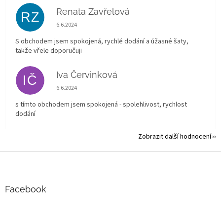
Renata Zavřelová
RZ
Hodnocení obchodu je 5 z 5 hvězdiček.
6.6.2024
S obchodem jsem spokojená, rychlé dodání a úžasné šaty,
takže vřele doporučuji
Iva Červinková
IČ
Hodnocení obchodu je 5 z 5 hvězdiček.
6.6.2024
s tímto obchodem jsem spokojená - spolehlivost, rychlost
dodání
Zobrazit další hodnocení
Z
á
p
a
Facebook
t
í