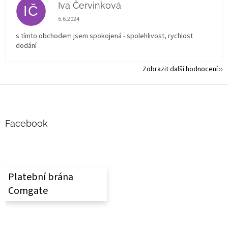
Iva Červinková
IČ
Hodnocení obchodu je 5 z 5 hvězdiček.
6.6.2024
s tímto obchodem jsem spokojená - spolehlivost, rychlost
dodání
Zobrazit další hodnocení
Z
á
p
a
Facebook
t
í
Platební brána
Comgate