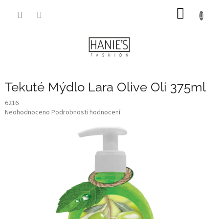
Přejít
NÁKUP
na
obsah
KOŠÍK
Tekuté Mýdlo Lara Olive Oli 375ml
6216
Průměrné
Neohodnoceno
Podrobnosti hodnocení
hodnocení
produktu
je
0,0
z
5
hvězdiček.