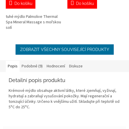
Do košíku
Do košíku
tuhé mýdlo Palmolive Thermal
Spa Mineral Massage s mořskou
solí
ZOBRAZIT VŠECHNY SOUVISEJÍCÍ PRODUKTY
Popis
Podobné (9)
Hodnocení
Diskuze
Detailní popis produktu
Krémové mýdlo obsahuje aktivní látky, které zjemňují, vyživují,
hydratují a zabraňují vysušování pokožky. Mají regenerační a
tonizující účinky. Určeno k vnějšímu užití. Skladujte při teplotě od
5°C do 25°C.