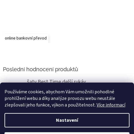
online bankovní převod
Poslední hodnocení produktů
šaty Best Time delší rukáv
Renata Vlasáková
|
Používáme cookies, abychom Vám umožnili pohodlné
Hodnocení produktu je 5 z 5 hvězdiček.
prohlížení webu a díky analýze provozu webu neustále
Super už jsem zakoupila v m8nul8sti a teď 2x jsou boží
zlepšovali jeho funkce, výkon a použitelnost.
Více informací
Nastavení
Vytvořil Shoptet