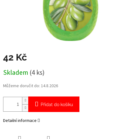
42 Kč
Měrná
Skladem
(4 ks)
cena:
Můžeme doručit do:
14.8.2026
Přidat do košíku
Detailní informace