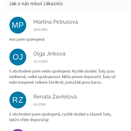
Martina Petrusova
MP
Hodnocení obchodu je 5 z 5 hvězdiček.
14.8.2025
Ano jsem spokojená
Olga Jinková
OJ
Hodnocení obchodu je 5 z 5 hvězdiček.
12.3.2025
S obchodem jsem velmi spokojená. Rychle dodání. Šaty jsou
nádherné, velká spokojenost. Můžu jenom doporučit .Šaty už
mám koupené celkem šestkrát, pokaždé jinou barvu .
Renata Zavřelová
RZ
Hodnocení obchodu je 5 z 5 hvězdiček.
6.6.2024
S obchodem jsem spokojená, rychlé dodání a úžasné šaty,
takže vřele doporučuji