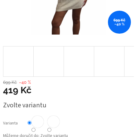
699 Kč
–40 %
699 Kč
–40 %
419 Kč
Měrná
Zvolte variantu
cena:
Varianta
Můžeme doručit do:
Zvolte variantu