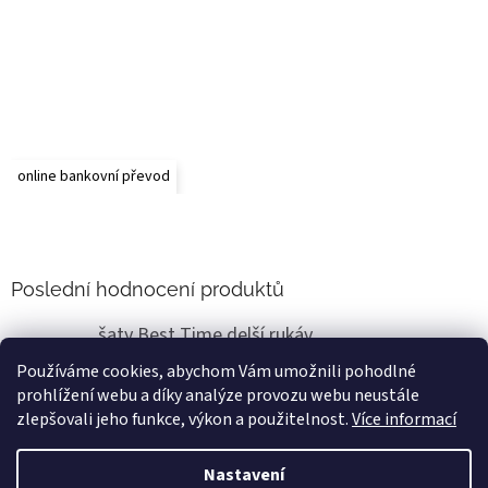
online bankovní převod
Poslední hodnocení produktů
šaty Best Time delší rukáv
Renata Vlasáková
|
Používáme cookies, abychom Vám umožnili pohodlné
Hodnocení produktu je 5 z 5 hvězdiček.
prohlížení webu a díky analýze provozu webu neustále
Super už jsem zakoupila v m8nul8sti a teď 2x jsou boží
zlepšovali jeho funkce, výkon a použitelnost.
Více informací
Nastavení
Vytvořil Shoptet