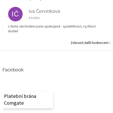
Iva Červinková
IČ
Hodnocení obchodu je 5 z 5 hvězdiček.
6.6.2024
s tímto obchodem jsem spokojená - spolehlivost, rychlost
dodání
Zobrazit další hodnocení
Z
á
p
a
Facebook
t
í
Platební brána
Comgate