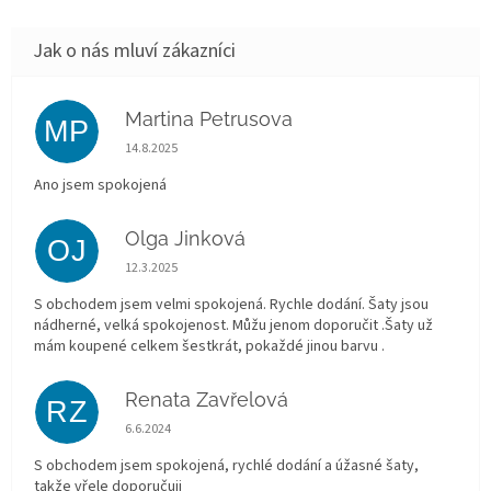
Martina Petrusova
MP
Hodnocení obchodu je 5 z 5 hvězdiček.
14.8.2025
Ano jsem spokojená
Olga Jinková
OJ
Hodnocení obchodu je 5 z 5 hvězdiček.
12.3.2025
S obchodem jsem velmi spokojená. Rychle dodání. Šaty jsou
nádherné, velká spokojenost. Můžu jenom doporučit .Šaty už
mám koupené celkem šestkrát, pokaždé jinou barvu .
Renata Zavřelová
RZ
Hodnocení obchodu je 5 z 5 hvězdiček.
6.6.2024
S obchodem jsem spokojená, rychlé dodání a úžasné šaty,
takže vřele doporučuji