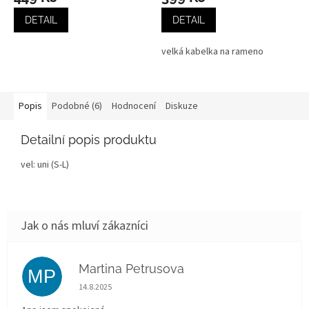
DETAIL
DETAIL
velká kabelka na rameno
Popis
Podobné (6)
Hodnocení
Diskuze
Detailní popis produktu
vel: uni (S-L)
Martina Petrusova
MP
Hodnocení obchodu je 5 z 5 hvězdiček.
14.8.2025