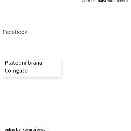
Zobrazit další hodnocení
Z
á
p
a
Facebook
t
í
Platební brána
Comgate
online bankovní převod