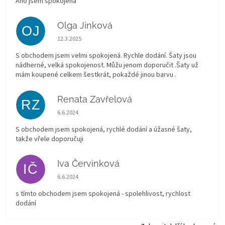
Ano jsem spokojená
Olga Jinková
OJ
Hodnocení obchodu je 5 z 5 hvězdiček.
12.3.2025
S obchodem jsem velmi spokojená. Rychle dodání. Šaty jsou
nádherné, velká spokojenost. Můžu jenom doporučit .Šaty už
mám koupené celkem šestkrát, pokaždé jinou barvu .
Renata Zavřelová
RZ
Hodnocení obchodu je 5 z 5 hvězdiček.
6.6.2024
S obchodem jsem spokojená, rychlé dodání a úžasné šaty,
takže vřele doporučuji
Iva Červinková
IČ
Hodnocení obchodu je 5 z 5 hvězdiček.
6.6.2024
s tímto obchodem jsem spokojená - spolehlivost, rychlost
dodání