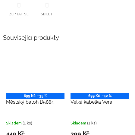
ZEPTAT SE
SDÍLET
Související produkty
699 Kč
–35 %
699 Kč
–42 %
Městský batoh D5884
Velká kabelka Vera
Skladem
(1 ks)
Skladem
(1 ks)
449 Kč
399 Kč