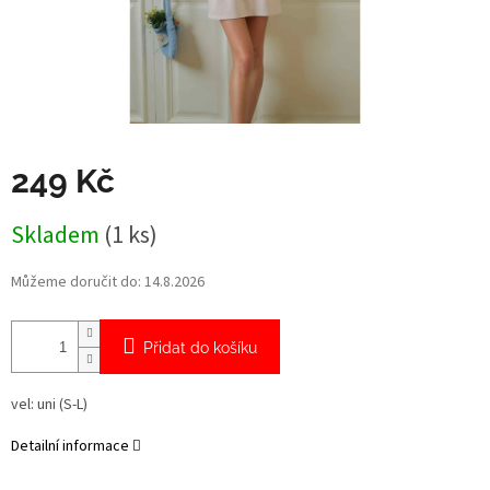
249 Kč
Měrná
Skladem
(1 ks)
cena:
Můžeme doručit do:
14.8.2026
Přidat do košíku
vel: uni (S-L)
Detailní informace