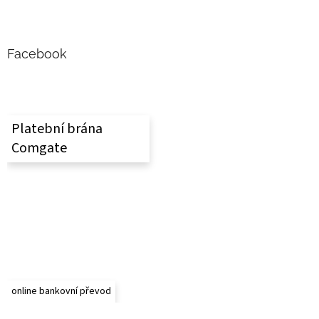
Z
á
p
a
Facebook
t
í
Platební brána
Comgate
online bankovní převod