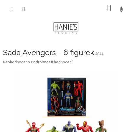
Přejít
NÁKUP
na
obsah
KOŠÍK
Sada Avengers - 6 figurek
4044
Průměrné
Neohodnoceno
Podrobnosti hodnocení
hodnocení
produktu
je
0,0
z
5
hvězdiček.