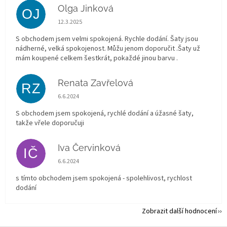
Olga Jinková
OJ
Hodnocení obchodu je 5 z 5 hvězdiček.
12.3.2025
S obchodem jsem velmi spokojená. Rychle dodání. Šaty jsou
nádherné, velká spokojenost. Můžu jenom doporučit .Šaty už
mám koupené celkem šestkrát, pokaždé jinou barvu .
Renata Zavřelová
RZ
Hodnocení obchodu je 5 z 5 hvězdiček.
6.6.2024
S obchodem jsem spokojená, rychlé dodání a úžasné šaty,
takže vřele doporučuji
Iva Červinková
IČ
Hodnocení obchodu je 5 z 5 hvězdiček.
6.6.2024
s tímto obchodem jsem spokojená - spolehlivost, rychlost
dodání
Zobrazit další hodnocení