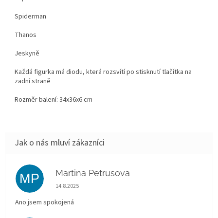
Spiderman
Thanos
Jeskyně
Každá figurka má diodu, která rozsvítí po stisknutí tlačítka na
zadní straně
Rozměr balení: 34x36x6 cm
Martina Petrusova
MP
Hodnocení obchodu je 5 z 5 hvězdiček.
14.8.2025
Ano jsem spokojená