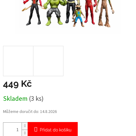
449 Kč
Měrná
Skladem
(3 ks)
cena:
Můžeme doručit do:
14.8.2026
Přidat do košíku