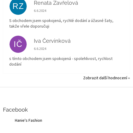
Renata Zavřelová
RZ
Hodnocení obchodu je 5 z 5 hvězdiček.
6.6.2024
S obchodem jsem spokojená, rychlé dodání a úžasné šaty,
takže vřele doporučuji
Iva Červinková
IČ
Hodnocení obchodu je 5 z 5 hvězdiček.
6.6.2024
s tímto obchodem jsem spokojená - spolehlivost, rychlost
dodání
Zobrazit další hodnocení
Z
á
p
a
Facebook
t
Hanie's Fashion
í