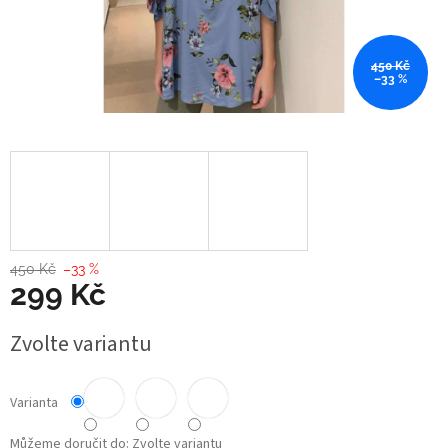
450 Kč
–33 %
450 Kč
–33 %
299 Kč
Měrná
Zvolte variantu
cena:
Varianta
Můžeme doručit do:
Zvolte variantu