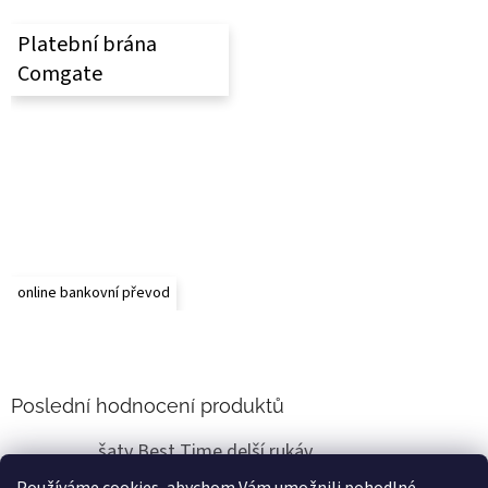
Platební brána
Comgate
online bankovní převod
Poslední hodnocení produktů
šaty Best Time delší rukáv
Renata Vlasáková
|
Hodnocení produktu je 5 z 5 hvězdiček.