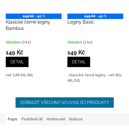
249 Kč
–40 %
249 Kč
–40 %
Klasické černé legíny
Legíny Basic
Bambus
Skladem
(3 ks)
Skladem
(1 ks)
149 Kč
149 Kč
DETAIL
DETAIL
vel: S/M-5XL/6XL
- klasické černé legíny - vel: M/L-
4XL/5XL
ZOBRAZIT VŠECHNY SOUVISEJÍCÍ PRODUKTY
Popis
Podobné (4)
Hodnocení
Diskuze