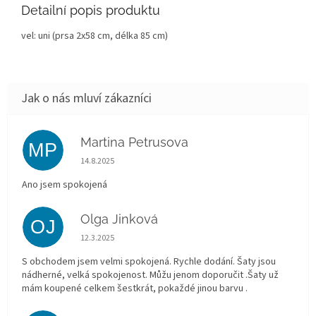
Detailní popis produktu
vel: uni (prsa 2x58 cm, délka 85 cm)
Martina Petrusova
MP
Hodnocení obchodu je 5 z 5 hvězdiček.
14.8.2025
Ano jsem spokojená
Olga Jinková
OJ
Hodnocení obchodu je 5 z 5 hvězdiček.
12.3.2025
S obchodem jsem velmi spokojená. Rychle dodání. Šaty jsou
nádherné, velká spokojenost. Můžu jenom doporučit .Šaty už
mám koupené celkem šestkrát, pokaždé jinou barvu .