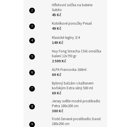
Hřbitovní svíčka na baterie
Subito
45 Kč
Kotníkové ponožky Pesail
49 Kč
Klasické legíny 3/4
149 Kč
Huy Fong Sriracha Chili omáčka
balení 12x793 gr
2 599 Kč
ALPA Francovka 160ml
69 Kč
Bylinný balzám s kaštanem
koňským Extra silný 500 ml
69 Kč
Jersey světle modré prostěradlo
Petra 180x200 cm
380 Kč
Froté červené prostěradlo David
180x200 cm