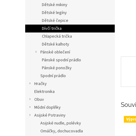
n
Dětské mikiny
e
Dětské legíny
l
Dětské čepice
Dívčí trička
Chlapecká trička
Dětské kalhoty
Pánské oblečení
Pánské spodní prádlo
Pánské ponožky
Spodní prádlo
Hračky
Elektronika
Obuv
Souvi
Módní doplňky
Asijské Potraviny
Výpr
Asijské nudle, polévky
Omáčky, dochucovadla