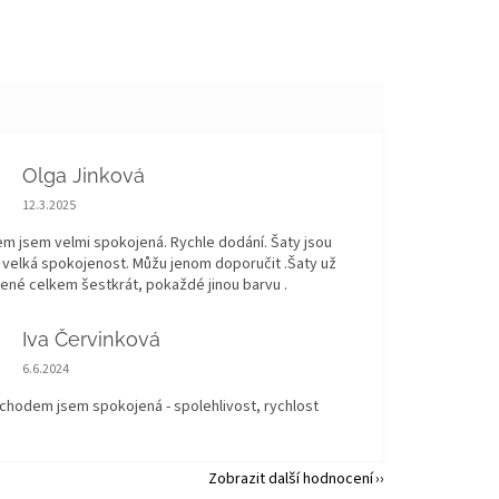
Olga Jinková
Hodnocení obchodu je 5 z 5 hvězdiček.
12.3.2025
m jsem velmi spokojená. Rychle dodání. Šaty jsou
 velká spokojenost. Můžu jenom doporučit .Šaty už
né celkem šestkrát, pokaždé jinou barvu .
Iva Červinková
Hodnocení obchodu je 5 z 5 hvězdiček.
6.6.2024
bchodem jsem spokojená - spolehlivost, rychlost
Zobrazit další hodnocení