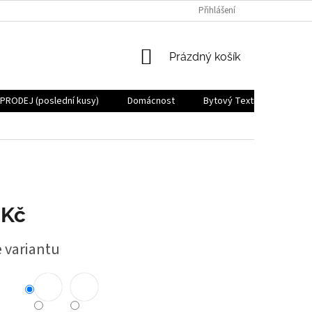
Přihlášení
NÁKUPNÍ
Prázdný košík
KOŠÍK
PRODEJ (poslední kusy)
Domácnost
Bytový Textil
Zdraví
 Kč
e variantu