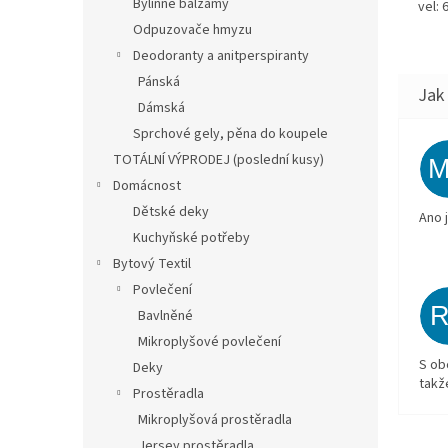
Bylinné balzámy
vel: 
Odpuzovače hmyzu
Deodoranty a anitperspiranty
Pánská
Dámská
Sprchové gely, pěna do koupele
TOTÁLNÍ VÝPRODEJ (poslední kusy)
Domácnost
Dětské deky
Ano 
Kuchyňské potřeby
Bytový Textil
Povlečení
Bavlněné
Mikroplyšové povlečení
S ob
Deky
takž
Prostěradla
Mikroplyšová prostěradla
Jersey prostěradla