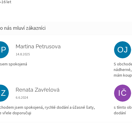
6-16 let
Martina Petrusova
MP
OJ
Hodnocení obchodu je 5 z 5 hvězdiček.
14.8.2025
jsem spokojená
S obchode
nádherné,
mám koupe
Renata Zavřelová
RZ
IČ
Hodnocení obchodu je 5 z 5 hvězdiček.
6.6.2024
chodem jsem spokojená, rychlé dodání a úžasné šaty,
s tímto o
e vřele doporučuji
dodání