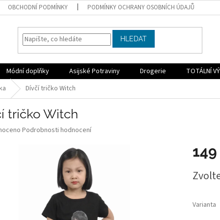
OBCHODNÍ PODMÍNKY
PODMÍNKY OCHRANY OSOBNÍCH ÚDAJŮ
HLEDAT
Módní doplňky
Asijské Potraviny
Drogerie
TOTÁLNÍ VÝ
čka
Dívčí tričko Witch
í tričko Witch
né
noceno
Podrobnosti hodnocení
ní
149
u
Měrná
Zvolt
cena:
ek.
Varianta