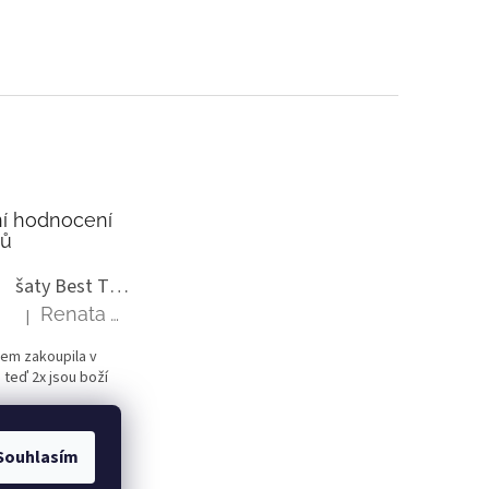
í hodnocení
tů
šaty Best Time delší rukáv
Renata Vlasáková
|
Hodnocení produktu je 5 z 5 hvězdiček.
sem zakoupila v
 teď 2x jsou boží
Souhlasím