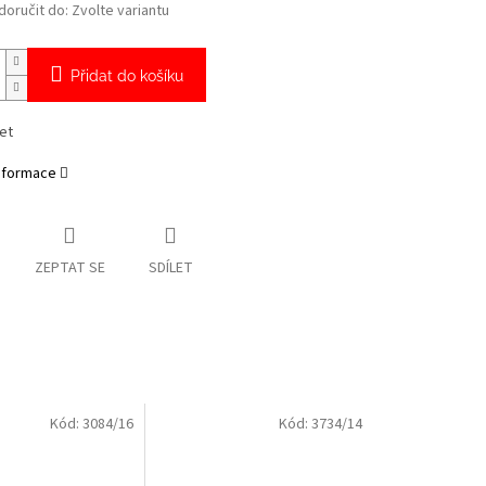
oručit do:
Zvolte variantu
Přidat do košíku
let
informace
ZEPTAT SE
SDÍLET
Kód:
3084/16
Kód:
3734/14