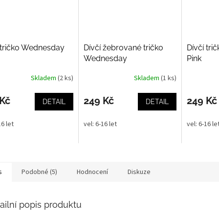
 tričko Wednesday
Dívčí žebrované tričko
Dívčí tr
Wednesday
Pink
Skladem
(2 ks)
Skladem
(1 ks)
 Kč
249 Kč
249 Kč
DETAIL
DETAIL
16 let
vel: 6-16 let
vel: 6-16 le
s
Podobné (5)
Hodnocení
Diskuze
ailní popis produktu