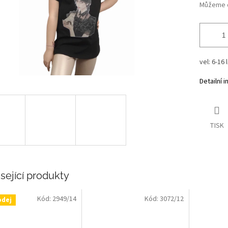
Můžeme d
vel: 6-16 
Detailní 
TISK
sející produkty
Kód:
2949/14
Kód:
3072/12
odej