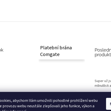
Platební brána
ok
Posledn
Comgate
produk
Super už j
m8nul8sti a
online bankovní
převod
ookies, abychom Vám umožnili pohodlné prohlížení webu
ze provozu webu neustále zlepšovali jeho funkce, výkon a