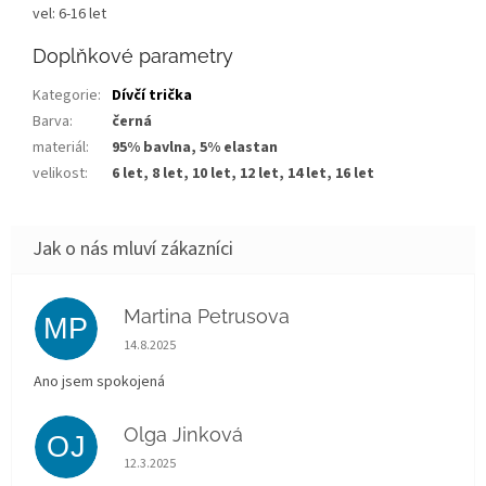
vel: 6-16 let
Doplňkové parametry
Kategorie
:
Dívčí trička
Barva
:
černá
materiál
:
95% bavlna, 5% elastan
velikost
:
6 let, 8 let, 10 let, 12 let, 14 let, 16 let
Martina Petrusova
MP
Hodnocení obchodu je 5 z 5 hvězdiček.
14.8.2025
Ano jsem spokojená
Olga Jinková
OJ
Hodnocení obchodu je 5 z 5 hvězdiček.
12.3.2025