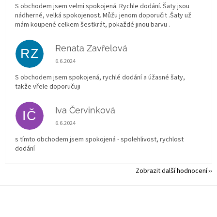
S obchodem jsem velmi spokojená. Rychle dodání. Šaty jsou
nádherné, velká spokojenost. Můžu jenom doporučit .Šaty už
mám koupené celkem šestkrát, pokaždé jinou barvu .
Renata Zavřelová
RZ
Hodnocení obchodu je 5 z 5 hvězdiček.
6.6.2024
S obchodem jsem spokojená, rychlé dodání a úžasné šaty,
takže vřele doporučuji
Iva Červinková
IČ
Hodnocení obchodu je 5 z 5 hvězdiček.
6.6.2024
s tímto obchodem jsem spokojená - spolehlivost, rychlost
dodání
Zobrazit další hodnocení
Z
á
p