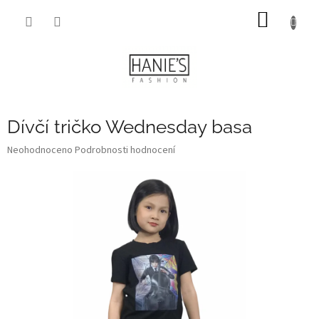
Přejít
NÁKUP
na
obsah
KOŠÍK
Dívčí tričko Wednesday basa
Průměrné
Neohodnoceno
Podrobnosti hodnocení
hodnocení
produktu
je
0,0
z
5
hvězdiček.