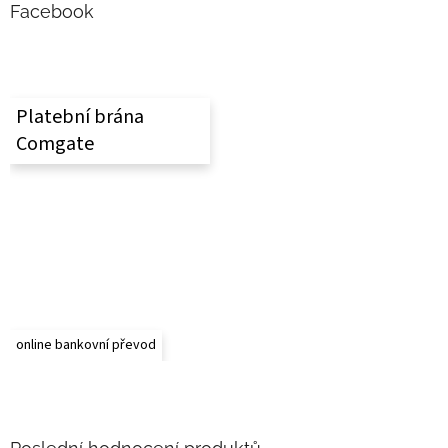
a
Facebook
t
í
Platební brána
Comgate
online bankovní převod