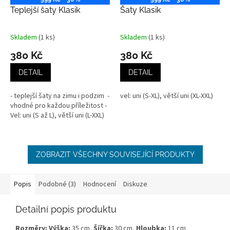
Teplejší šaty Klasik
Šaty Klasik
Skladem
(1 ks)
Skladem
(1 ks)
Průměrné
Průměrné
hodnocení
hodnocení
380 Kč
380 Kč
produktu
produktu
je
je
DETAIL
DETAIL
4,5
4,7
z
z
- teplejší šaty na zimu i podzim -
vel: uni (S-XL), větší uni (XL-XXL)
5
5
vhodné pro každou příležitost -
hvězdiček.
hvězdiček.
Vel: uni (S až L), větší uni (L-XXL)
ZOBRAZIT VŠECHNY SOUVISEJÍCÍ PRODUKTY
Popis
Podobné (3)
Hodnocení
Diskuze
Detailní popis produktu
Rozměry: Výška:
35 cm,
Šířka
:
30
cm,
Hloubka:
11 cm