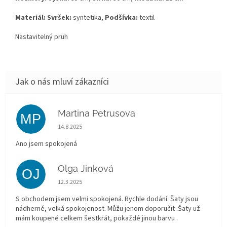
Materiál: Svršek:
syntetika,
Podšívka:
textil
Nastavitelný pruh
Martina Petrusova
MP
Hodnocení obchodu je 5 z 5 hvězdiček.
14.8.2025
Ano jsem spokojená
Olga Jinková
OJ
Hodnocení obchodu je 5 z 5 hvězdiček.
12.3.2025
S obchodem jsem velmi spokojená. Rychle dodání. Šaty jsou
nádherné, velká spokojenost. Můžu jenom doporučit .Šaty už
mám koupené celkem šestkrát, pokaždé jinou barvu .