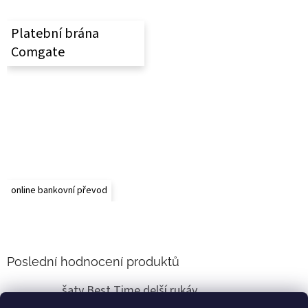
Platební brána
Comgate
online bankovní převod
Poslední hodnocení produktů
šaty Best Time delší rukáv
Renata Vlasáková