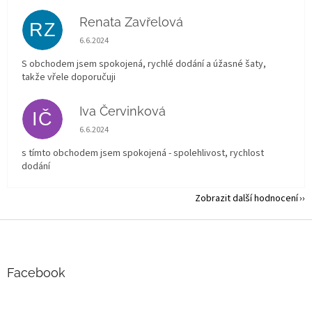
Renata Zavřelová
RZ
Hodnocení obchodu je 5 z 5 hvězdiček.
6.6.2024
S obchodem jsem spokojená, rychlé dodání a úžasné šaty,
takže vřele doporučuji
Iva Červinková
IČ
Hodnocení obchodu je 5 z 5 hvězdiček.
6.6.2024
s tímto obchodem jsem spokojená - spolehlivost, rychlost
dodání
Zobrazit další hodnocení
Z
á
p
a
Facebook
t
í