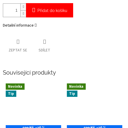
Přidat do košíku
Detailní informace
ZEPTAT SE
SDÍLET
Související produkty
Novinka
Novinka
Tip
Tip
599 Kč
–36 %
599 Kč
–36 %