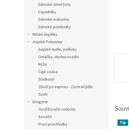
n
Dámské zimní boty
e
Espadrilky
l
Dámské mokasíny
Dámské polobotky
Módní doplňky
Asijské Potraviny
Asijské nudle, polévky
Omáčky, dochucovadla
Rýže
Čaje a káva
Sladkosti
Zboží po expiraci - Zachraň jídlo
Sushi
Drogerie
Souvi
Osvěžovače vzduchu
Aviváže
Tip
Prací prostředky