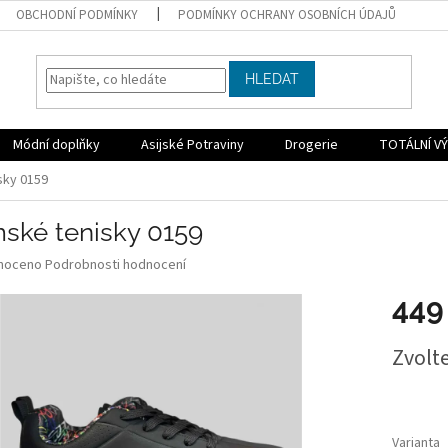
OBCHODNÍ PODMÍNKY
PODMÍNKY OCHRANY OSOBNÍCH ÚDAJŮ
HLEDAT
Módní doplňky
Asijské Potraviny
Drogerie
TOTÁLNÍ VÝ
sky 0159
ské tenisky 0159
né
noceno
Podrobnosti hodnocení
ní
449
u
Měrná
Zvolt
cena:
ek.
Varianta