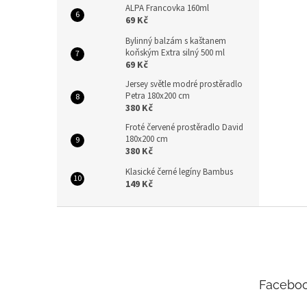
ALPA Francovka 160ml
69 Kč
Bylinný balzám s kaštanem
koňským Extra silný 500 ml
69 Kč
Jersey světle modré prostěradlo
Petra 180x200 cm
380 Kč
Froté červené prostěradlo David
180x200 cm
380 Kč
Klasické černé legíny Bambus
149 Kč
Z
á
p
a
t
Facebo
í