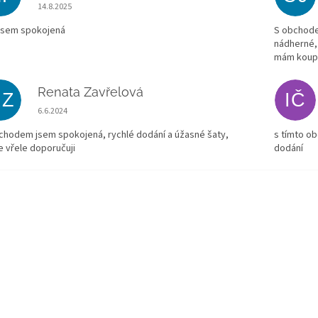
Hodnocení obchodu je 5 z 5 hvězdiček.
14.8.2025
jsem spokojená
S obchode
nádherné,
mám koupe
Renata Zavřelová
RZ
IČ
Hodnocení obchodu je 5 z 5 hvězdiček.
6.6.2024
chodem jsem spokojená, rychlé dodání a úžasné šaty,
s tímto o
e vřele doporučuji
dodání