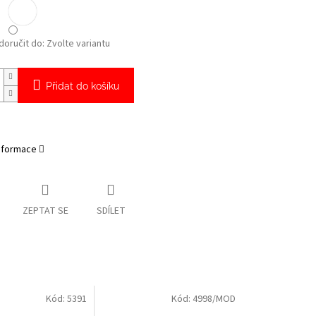
oručit do:
Zvolte variantu
Přidat do košíku
informace
ZEPTAT SE
SDÍLET
Kód:
5391
Kód:
4998/MOD