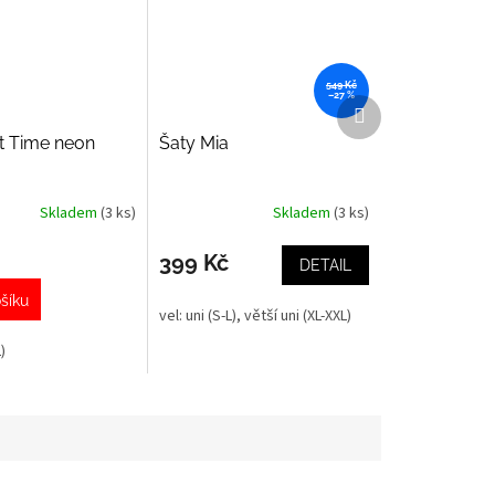
549 Kč
–27 %
Další
produkt
t Time neon
Šaty Mia
Skladem
(3 ks)
Skladem
(3 ks)
399 Kč
DETAIL
šíku
vel: uni (S-L), větší uni (XL-XXL)
)