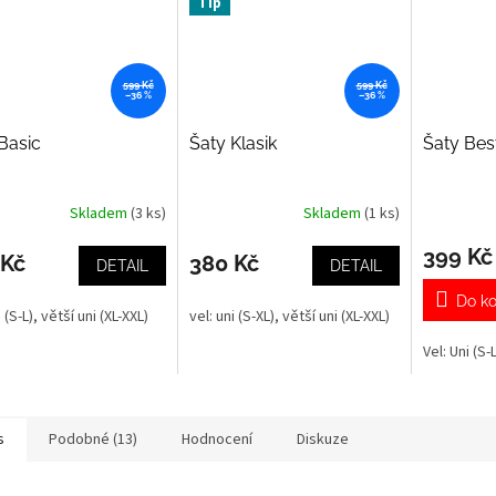
Tip
599 Kč
599 Kč
–36 %
–36 %
Basic
Šaty Klasik
Šaty Bes
Skladem
(3 ks)
Skladem
(1 ks)
rné
Průměrné
cení
hodnocení
399 Kč
ktu
produktu
 Kč
380 Kč
DETAIL
DETAIL
je
4,7
Do ko
i (S-L), větší uni (XL-XXL)
vel: uni (S-XL), větší uni (XL-XXL)
z
5
Vel: Uni (S-L
ček.
hvězdiček.
s
Podobné (13)
Hodnocení
Diskuze