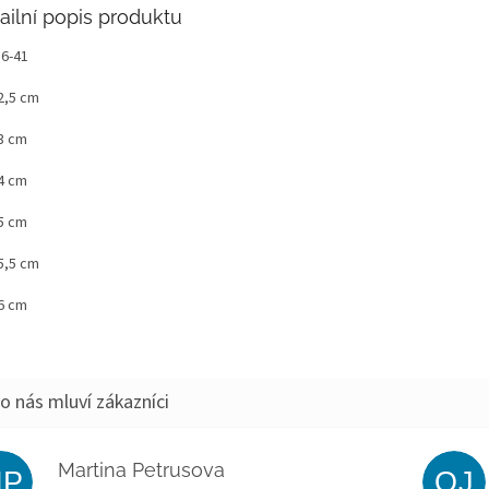
ailní popis produktu
36-41
2,5 cm
23 cm
24 cm
25 cm
5,5 cm
26 cm
Martina Petrusova
MP
OJ