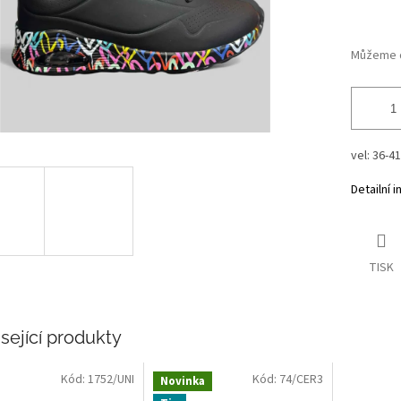
Můžeme d
vel: 36-41
Detailní 
TISK
sející produkty
Kód:
1752/UNI
Kód:
74/CER3
Novinka