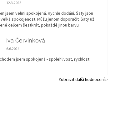
Hodnocení obchodu je 5 z 5 hvězdiček.
12.3.2025
m jsem velmi spokojená. Rychle dodání. Šaty jsou
 velká spokojenost. Můžu jenom doporučit .Šaty už
né celkem šestkrát, pokaždé jinou barvu .
Iva Červinková
Hodnocení obchodu je 5 z 5 hvězdiček.
6.6.2024
bchodem jsem spokojená - spolehlivost, rychlost
Zobrazit další hodnocení