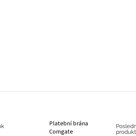
Platební brána
ok
Posledn
Comgate
produk