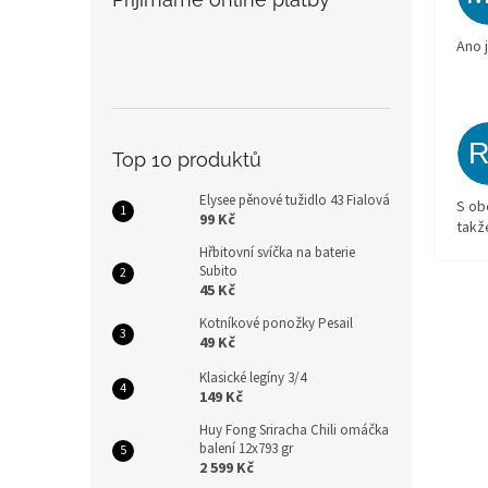
Ano 
Top 10 produktů
Elysee pěnové tužidlo 43 Fialová
S ob
99 Kč
takž
Hřbitovní svíčka na baterie
Subito
45 Kč
Kotníkové ponožky Pesail
49 Kč
Klasické legíny 3/4
149 Kč
Huy Fong Sriracha Chili omáčka
balení 12x793 gr
2 599 Kč