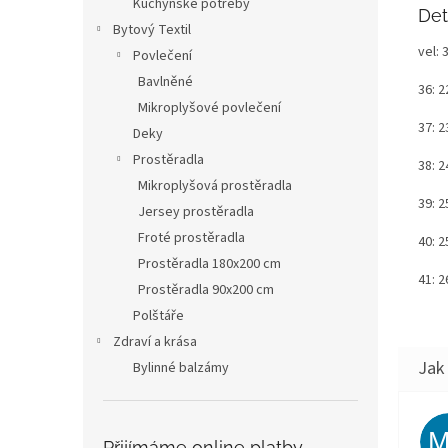
Kuchyňské potřeby
Det
Bytový Textil
vel: 
Povlečení
Bavlněné
36: 2
Mikroplyšové povlečení
37: 
Deky
Prostěradla
38: 
Mikroplyšová prostěradla
39: 
Jersey prostěradla
Froté prostěradla
40: 2
Prostěradla 180x200 cm
41: 
Prostěradla 90x200 cm
Polštáře
Zdraví a krása
Bylinné balzámy
Přijímáme online platby