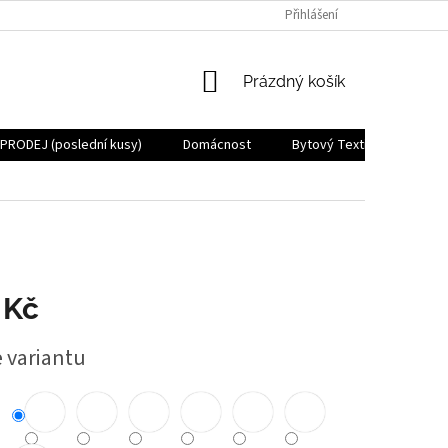
Přihlášení
NÁKUPNÍ
Prázdný košík
KOŠÍK
PRODEJ (poslední kusy)
Domácnost
Bytový Textil
Zdraví
 Kč
e variantu