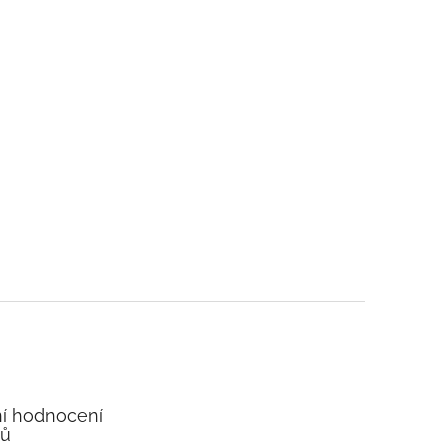
í hodnocení
tů