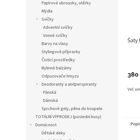
Papírové ubrousky, utěrky
Mýdla
Svíčky
Adventní svíčky
Vonné svíčky
Šaty 
Barvy na vlasy
Stylingové přípravky
Čisticí prostředky
Průmě
hodno
Bylinné balzámy
produ
380
Odpuzovače hmyzu
je
Deodoranty a anitperspiranty
4,5
Vel: un
z
Pánská
5
Dámská
hvězdi
Sprchové gely, pěna do koupele
TOTÁLNÍ VÝPRODEJ (poslední kusy)
Popi
Domácnost
Dětské deky