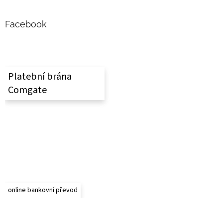
á
p
a
Facebook
t
í
Platební brána
Comgate
online bankovní převod