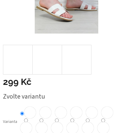
299 Kč
Měrná
Zvolte variantu
cena:
Varianta