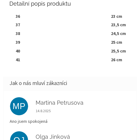
Detailní popis produktu
36
23 cm
37
23,5 cm
38
24,5 cm
39
25 cm
40
25,5 cm
41
26 cm
Martina Petrusova
MP
Hodnocení obchodu je 5 z 5 hvězdiček.
14.8.2025
Ano jsem spokojená
Olga Jinková