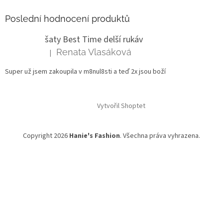
Poslední hodnocení produktů
šaty Best Time delší rukáv
Renata Vlasáková
|
Hodnocení produktu je 5 z 5 hvězdiček.
Super už jsem zakoupila v m8nul8sti a teď 2x jsou boží
Vytvořil Shoptet
Copyright 2026
Hanie's Fashion
. Všechna práva vyhrazena.