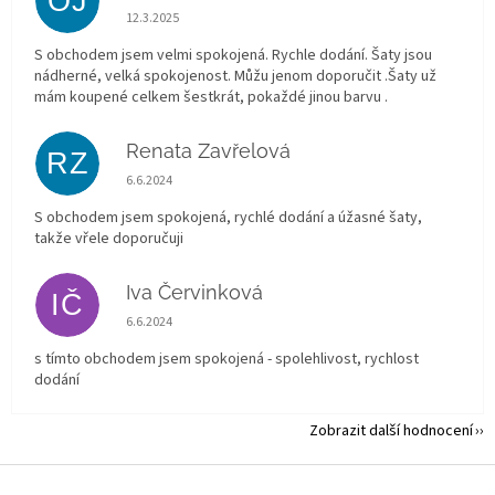
OJ
Hodnocení obchodu je 5 z 5 hvězdiček.
12.3.2025
S obchodem jsem velmi spokojená. Rychle dodání. Šaty jsou
nádherné, velká spokojenost. Můžu jenom doporučit .Šaty už
mám koupené celkem šestkrát, pokaždé jinou barvu .
Renata Zavřelová
RZ
Hodnocení obchodu je 5 z 5 hvězdiček.
6.6.2024
S obchodem jsem spokojená, rychlé dodání a úžasné šaty,
takže vřele doporučuji
Iva Červinková
IČ
Hodnocení obchodu je 5 z 5 hvězdiček.
6.6.2024
s tímto obchodem jsem spokojená - spolehlivost, rychlost
dodání
Zobrazit další hodnocení
Z