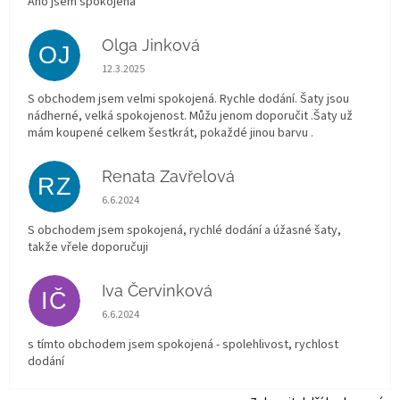
Ano jsem spokojená
Olga Jinková
OJ
Hodnocení obchodu je 5 z 5 hvězdiček.
12.3.2025
S obchodem jsem velmi spokojená. Rychle dodání. Šaty jsou
nádherné, velká spokojenost. Můžu jenom doporučit .Šaty už
mám koupené celkem šestkrát, pokaždé jinou barvu .
Renata Zavřelová
RZ
Hodnocení obchodu je 5 z 5 hvězdiček.
6.6.2024
S obchodem jsem spokojená, rychlé dodání a úžasné šaty,
takže vřele doporučuji
Iva Červinková
IČ
Hodnocení obchodu je 5 z 5 hvězdiček.
6.6.2024
s tímto obchodem jsem spokojená - spolehlivost, rychlost
dodání