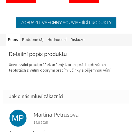
ZOBRAZIT VŠECHNY SOUVISEJÍCÍ PRODUKTY
Popis
Podobné (5)
Hodnocení
Diskuze
Detailní popis produktu
Univerzální prací prášek určený k praní prádla při všech
teplotách s velmi dobrými pracími účinky a příjemnou vůní
Martina Petrusova
MP
Hodnocení obchodu je 5 z 5 hvězdiček.
14.8.2025