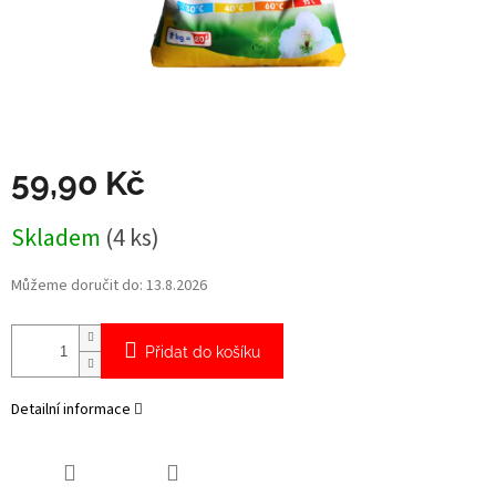
59,90 Kč
Měrná
Skladem
(4 ks)
cena:
Můžeme doručit do:
13.8.2026
Přidat do košíku
Detailní informace