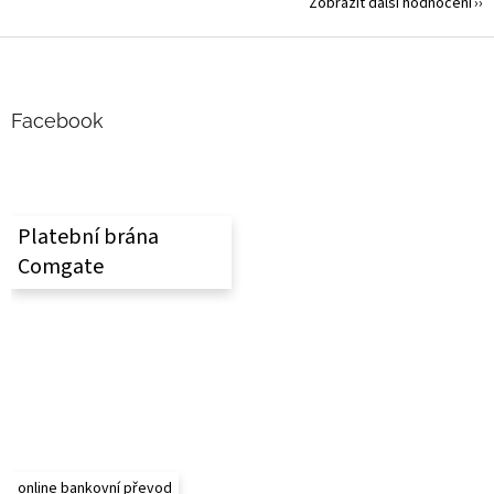
Zobrazit další hodnocení
Z
á
p
a
Facebook
t
í
Platební brána
Comgate
online bankovní převod