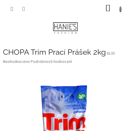
Přejít
NÁKUP
na
obsah
KOŠÍK
CHOPA Trim Prací Prášek 2kg
6135
Průměrné
Neohodnoceno
Podrobnosti hodnocení
hodnocení
produktu
je
0,0
z
5
hvězdiček.