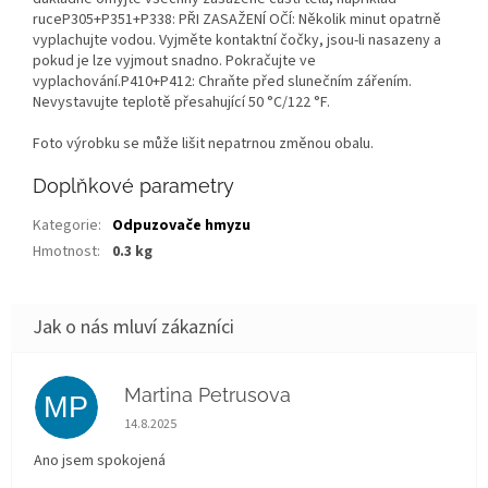
ruceP305+P351+P338: PŘI ZASAŽENÍ OČÍ: Několik minut opatrně
vyplachujte vodou. Vyjměte kontaktní čočky, jsou-li nasazeny a
pokud je lze vyjmout snadno. Pokračujte ve
vyplachování.P410+P412: Chraňte před slunečním zářením.
Nevystavujte teplotě přesahující 50 °C/122 °F.
Foto výrobku se může lišit nepatrnou změnou obalu.
Doplňkové parametry
Kategorie
:
Odpuzovače hmyzu
Hmotnost
:
0.3 kg
Martina Petrusova
MP
Hodnocení obchodu je 5 z 5 hvězdiček.
14.8.2025
Ano jsem spokojená