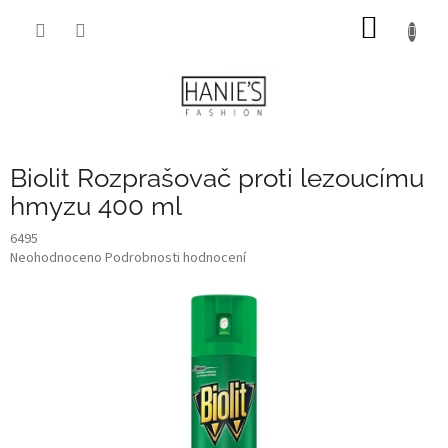
Přejít
NÁKUP
na
obsah
KOŠÍK
Biolit Rozprašovač proti lezoucímu
hmyzu 400 ml
6495
Průměrné
Neohodnoceno
Podrobnosti hodnocení
hodnocení
produktu
je
0,0
z
5
hvězdiček.