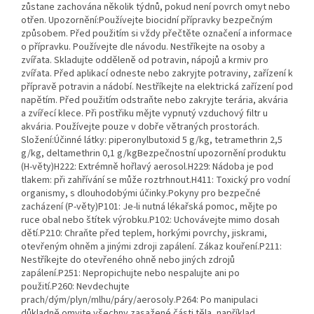
zůstane zachována několik týdnů, pokud není povrch omyt nebo
otřen. Upozornění:Používejte biocidní přípravky bezpečným
způsobem. Před použitím si vždy přečtěte označení a informace
o přípravku. Používejte dle návodu. Nestříkejte na osoby a
zvířata. Skladujte odděleně od potravin, nápojů a krmiv pro
zvířata. Před aplikací odneste nebo zakryjte potraviny, zařízení k
přípravě potravin a nádobí. Nestříkejte na elektrická zařízení pod
napětím. Před použitím odstraňte nebo zakryjte terária, akvária
a zvířecí klece. Při postřiku mějte vypnutý vzduchový filtr u
akvária. Používejte pouze v dobře větraných prostorách.
Složení:Účinné látky: piperonylbutoxid 5 g/kg, tetramethrin 2,5
g/kg, deltamethrin 0,1 g/kgBezpečnostní upozornění produktu
(H-věty)H222: Extrémně hořlavý aerosol.H229: Nádoba je pod
tlakem: při zahřívání se může roztrhnout.H411: Toxický pro vodní
organismy, s dlouhodobými účinky.Pokyny pro bezpečné
zacházení (P-věty)P101: Je-li nutná lékařská pomoc, mějte po
ruce obal nebo štítek výrobku.P102: Uchovávejte mimo dosah
dětí.P210: Chraňte před teplem, horkými povrchy, jiskrami,
otevřeným ohněm a jinými zdroji zapálení. Zákaz kouření.P211:
Nestříkejte do otevřeného ohně nebo jiných zdrojů
zapálení.P251: Nepropichujte nebo nespalujte ani po
použití.P260: Nevdechujte
prach/dým/plyn/mlhu/páry/aerosoly.P264: Po manipulaci
důkladně omyjte všechny zasažené části těla, například