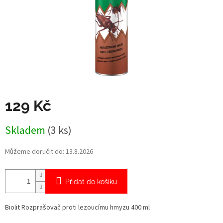
129 Kč
Měrná
Skladem
(3 ks)
cena:
Můžeme doručit do:
13.8.2026
Přidat do košíku
Biolit Rozprašovač proti lezoucímu hmyzu 400 ml