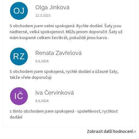
Olga Jinková
OJ
Hodnocení obchodu je 5 z 5 hvězdiček.
12.3.2025
S obchodem jsem velmi spokojená. Rychle dodání. Šaty jsou
nádherné, velká spokojenost. Můžu jenom doporučit .Šaty už
mám koupené celkem šestkrát, pokaždé jinou barvu .
Renata Zavřelová
RZ
Hodnocení obchodu je 5 z 5 hvězdiček.
6.6.2024
S obchodem jsem spokojená, rychlé dodání a úžasné šaty,
takže vřele doporučuji
Iva Červinková
IČ
Hodnocení obchodu je 5 z 5 hvězdiček.
6.6.2024
s tímto obchodem jsem spokojená - spolehlivost, rychlost
dodání
Zobrazit další hodnocení