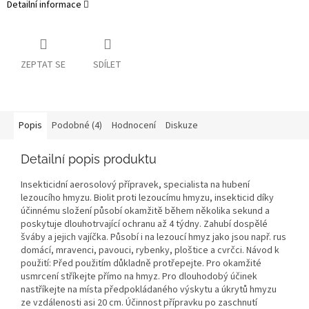
Detailní informace
ZEPTAT SE
SDÍLET
Popis
Podobné (4)
Hodnocení
Diskuze
Detailní popis produktu
Insekticidní aerosolový přípravek, specialista na hubení
lezoucího hmyzu. Biolit proti lezoucímu hmyzu, insekticid díky
účinnému složení působí okamžitě během několika sekund a
poskytuje dlouhotrvající ochranu až 4 týdny. Zahubí dospělé
šváby a jejich vajíčka. Působí i na lezoucí hmyz jako jsou např. rus
domácí, mravenci, pavouci, rybenky, ploštice a cvrčci. Návod k
použití: Před použitím důkladně protřepejte. Pro okamžité
usmrcení stříkejte přímo na hmyz. Pro dlouhodobý účinek
nastříkejte na místa předpokládaného výskytu a úkrytů hmyzu
ze vzdálenosti asi 20 cm. Účinnost přípravku po zaschnutí