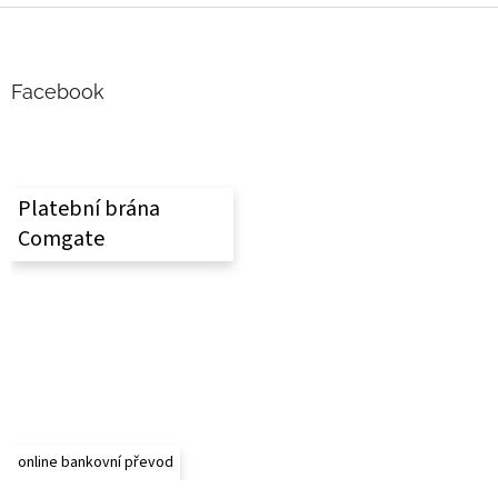
Z
á
p
a
Facebook
t
í
Platební brána
Comgate
online bankovní převod